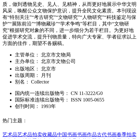
质，做到透物见史、见人、见精神，从而更好地展示中华文明
风采，唤醒公众文物保护意识，提升全民文化素质。本刊现设
有“特别关注”“考古研究”“文物研究”“人物研究”“科技鉴定与保
护”“展陈前沿”“博物藏珍”“学术争鸣”等栏目，其中“文物研
究”根据研究对象的不同，进一步细分为若干栏目。为更好地
促进学术交流，提升刊物质量，特向广大专家、学者征求以上
方面的佳作，期望不各赐稿。
主管单位：
北京市文物局
主办单位：
北京市文物公司
出版地区：
北京市
出版周期：
月刊
别名：
Collector
国内统一连续出版物号：
CN
11-3222/G0
国际标准连续出版物号
：
ISSN
1005-0655
创刊时间：
1993年
热门主题：
艺术品
艺术品拍卖
收藏品
中国书画
书画作品
古代书画
春季拍卖