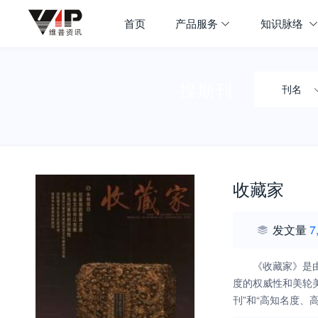
首页
产品服务
知识脉络
搜期刊
刊名
收藏家
发文量
7
《收藏家》是
度的权威性和美轮
刊”和“高知名度、
质，做到透物见史、