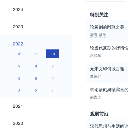
2024
2024
特别关注
2023
2023
论篆刻的雕琢之美
舒鸣
舒淮
2022
2022
论当代篆刻的抒情
12
11
10
赵鹏辉
9
8
7
元朱文印何以古雅
董东红
6
5
4
试论篆刻奥赜寓言
3
2
1
胡吉连
2021
2021
观展前沿
2020
2020
汉代思想与生活的诠