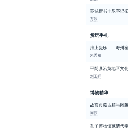
苏轼楷书丰乐亭记
万波
赏玩手札
淮上瓷珍——寿州
朱秀丽
平阴县沿黄地区文
刘玉祥
博物精华
故宫典藏古籍与雕
周莎
孔子博物馆藏清代