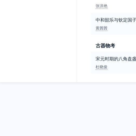
张洪艳
中和韶乐与钦定国
黄茜茜
古器物考
宋元时期的八角盘
杜晓俊