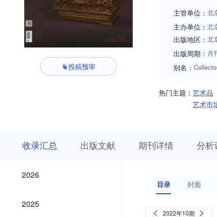
究”“科技鉴定与保
主管单位：
北
特向广大专家、学
主办单位：
北
出版地区：
北
出版周期：
月
投稿预审
别名：
Collecto
热门主题：
艺术品
艺术市
收
栏
期
收录汇总
出版文献
期刊详情
分析
录
目
刊
汇
浏
详
总
览
情
2026
2026
目录
封面
2025
2025
2022年10期