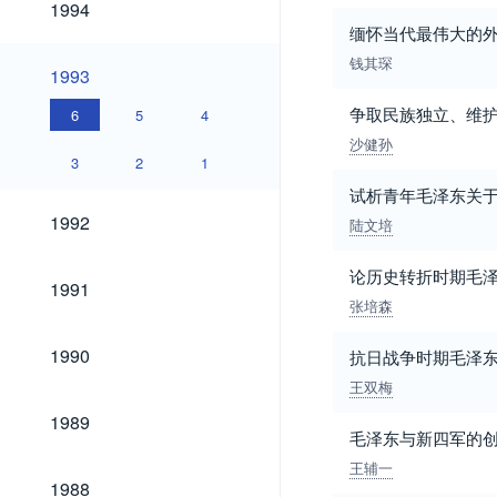
1994
缅怀当代最伟大的外
钱其琛
1993
1993
争取民族独立、维护
6
5
4
沙健孙
3
2
1
试析青年毛泽东关
1992
1992
陆文培
论历史转折时期毛
1991
1991
张培森
1990
1990
抗日战争时期毛泽
王双梅
1989
1989
毛泽东与新四军的
王辅一
1988
1988