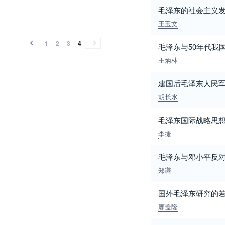
毛泽东的社会主义
王玉文
1
2
3
4
毛泽东与50年代我
王炳林
建国后毛泽东人民
胡长水
毛泽东国际战略思
李捷
毛泽东与邓小平反
郑谦
国外毛泽东研究的
廖盖隆