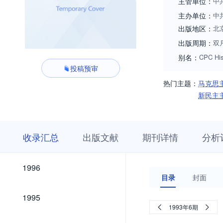
主管单位：
中
主办单位：
中
出版地区：
北
出版周期：
双
别名：
CPC His
投稿预审
热门主题：
马克思
新民主
收
栏
期
收录汇总
出版文献
期刊详情
分析
录
目
刊
汇
浏
详
总
览
情
2026
2025
2024
2023
2022
2021
2020
2019
2018
2017
2016
2015
2014
2013
2012
2011
2010
2009
2008
2007
2006
2005
2004
2003
2002
2001
2000
1999
1998
1997
2026
2025
2024
2023
2022
2021
2020
2019
2018
2017
2016
2015
2014
2013
2012
2011
2010
2009
2008
2007
2006
2005
2004
2003
2002
2001
2000
1999
1998
1997
1996
1996
目录
封面
1995
1995
1993年6期
1994