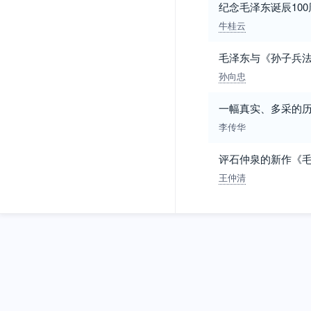
纪念毛泽东诞辰10
牛桂云
毛泽东与《孙子兵
孙向忠
一幅真实、多采的
李传华
评石仲泉的新作《毛
王仲清