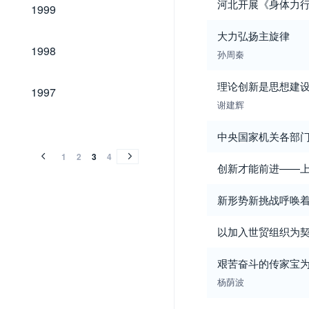
1999
河北开展《身体力行
1999
大力弘扬主旋律
1998
1998
孙周秦
1997
理论创新是思想建
1997
谢建辉
1996
1995
1994
1993
1992
1991
1990
1989
1988
1996
1995
1994
1993
1992
1991
1990
1989
1988
中央国家机关各部门
1
2
3
4
创新才能前进——
新形势新挑战呼唤
以加入世贸组织为契
艰苦奋斗的传家宝
杨荫波