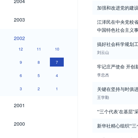
2004
加强和改进党的建
2003
2003
江泽民在中央党校省
中国特色社会主义
2002
2002
搞好社会科学规划工
12
11
10
刘云山
9
8
7
牢记庄严使命 开创
李忠杰
6
5
4
3
2
1
关键在坚持与时俱
王学勤
2001
2001
“‘三个代表’在基层
2000
2000
新华社精心组织“‘三