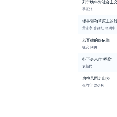
列宁晚年对社会主
季正矩
锡林郭勒草原上的
黄志宇
张静红
张明中
老百姓的好依靠
晓安
阿勇
扑下身来作“桥梁”
袁新民
肩挑风雨走山乡
张均守
曾少兵