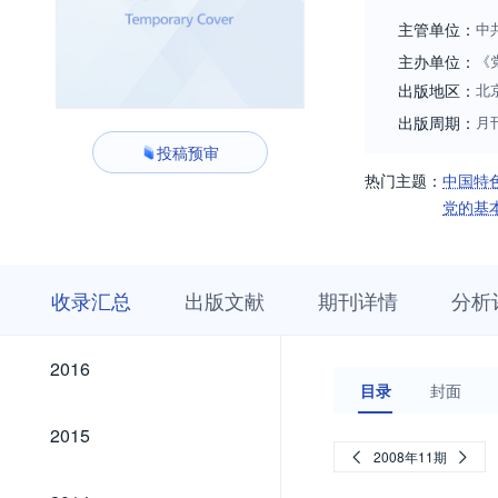
主管单位：
中
主办单位：
《
出版地区：
北
出版周期：
月
投稿预审
热门主题：
中国特
党的基
收
栏
期
收录汇总
出版文献
期刊详情
分析
录
目
刊
汇
浏
详
总
览
情
2026
2025
2024
2023
2022
2021
2020
2019
2018
2017
2026
2025
2024
2023
2022
2021
2020
2019
2018
2017
2016
2016
目录
封面
2015
2015
2008年11期
2014