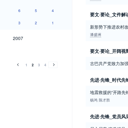
6
5
4
要文·要论_文件解
3
2
1
新形势下推进农村
潘盛洲
2007
2007
2006
2005
2004
2003
2002
2001
2000
1999
1998
1997
1996
1995
1994
1993
1992
1991
1990
1989
1988
要文·要论_开阔视
2006
2005
2004
2003
2002
2001
2000
1999
1998
1997
1996
1995
1994
1993
1992
1991
1990
1989
1988
古巴共产党致力加
1
2
3
4
先进·先锋_时代先
地震救援的“开路先
杨鸿
陈才胜
先进·先锋_党员风