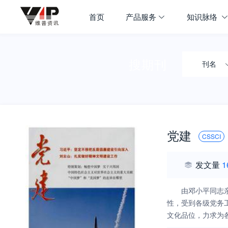
首页
产品服务
知识脉络
搜期刊
刊名
党建
CSSCI
发文量
1
由邓小平同志
性，受到各级党务
文化品位，力求为