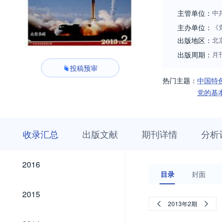
主管单位：
中
主办单位：
《
出版地区：
北
出版周期：
月
投稿预审
热门主题：
中国特
党的基
收
栏
期
收录汇总
出版文献
期刊详情
分析
录
目
刊
汇
浏
详
总
览
情
2026
2025
2024
2023
2022
2021
2020
2019
2018
2017
2026
2025
2024
2023
2022
2021
2020
2019
2018
2017
2016
2016
目录
封面
2015
2015
2013年2期
2014