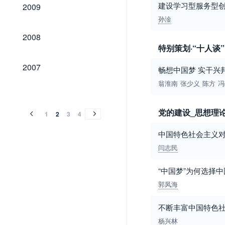
2009
建设学习型服务型
2009
孙淦
2008
2008
特别策划·“十人谈”
2007
2007
畅想中国梦 实干兴
翁淮南
张少义
陈方
冯
2006
2005
2004
2003
2002
2001
2000
1999
1998
1997
1996
1995
1994
1993
1992
1991
1990
1989
1988
2006
2005
2004
2003
2002
2001
2000
1999
1998
1997
1996
1995
1994
1993
1992
1991
1990
1989
1988
党的建设_思想理
1
2
3
4
中国特色社会主义
闫志民
“中国梦”为何选择
郭凤海
不断丰富中国特色社
杨兴林