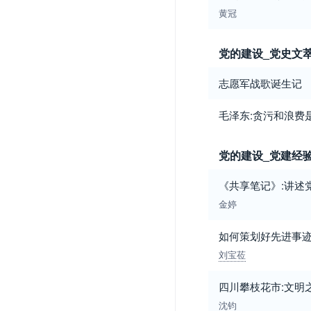
黄冠
党的建设_党史文
志愿军战歌诞生记
毛泽东:贪污和浪费
党的建设_党建经
《共享笔记》:讲述
金婷
如何策划好先进事
刘宝莅
四川攀枝花市:文明
沈钧