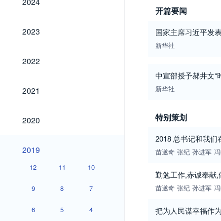
2024
开篇要闻
2023
2023
国家主席习近平发
新华社
2022
2022
中宣部授予郝井文“
2021
新华社
2021
2020
特别策划
2020
2018 总书记和我
2019
2019
苗遂奇
张纪
孙进军
冯
12
11
10
勤勉工作,赤诚奉献
苗遂奇
张纪
孙进军
冯
9
8
7
6
5
4
把为人民谋幸福作