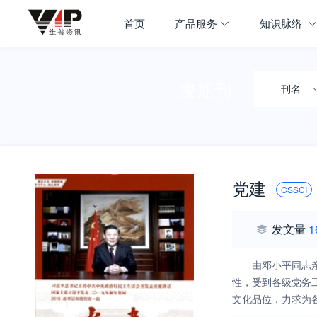
首页
产品服务
知识脉络
搜期刊
刊名
党建
CSSCI
发文量
1
由邓小平同志
性，受到各级党务
文化品位，力求为