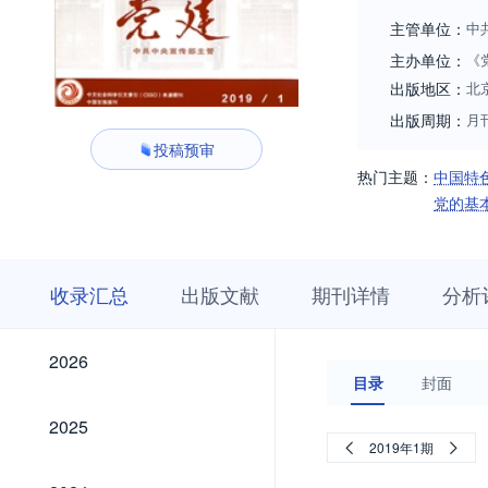
主管单位：
中
主办单位：
《
出版地区：
北
出版周期：
月
投稿预审
热门主题：
中国特
党的基
收
栏
期
收录汇总
出版文献
期刊详情
分析
录
目
刊
汇
浏
详
总
览
情
2026
2026
目录
封面
2025
2025
2019年1期
2024