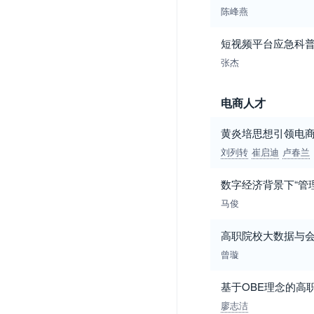
陈峰燕
短视频平台应急科
张杰
电商人才
黄炎培思想引领电
刘列转
崔启迪
卢春兰
数字经济背景下“管
马俊
高职院校大数据与
曾璇
基于OBE理念的高
廖志洁