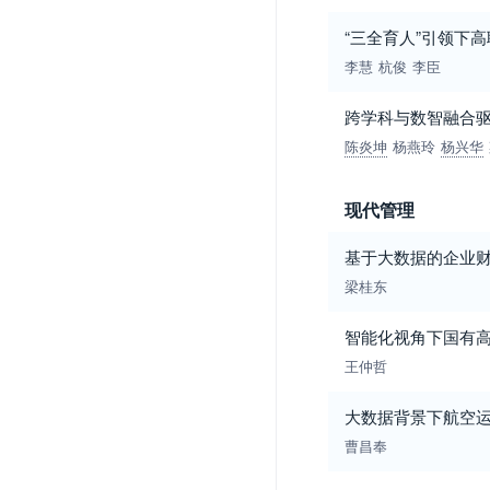
“三全育人”引领下
李慧
杭俊
李臣
跨学科与数智融合
陈炎坤
杨燕玲
杨兴华
现代管理
基于大数据的企业
梁桂东
智能化视角下国有
王仲哲
大数据背景下航空
曹昌奉