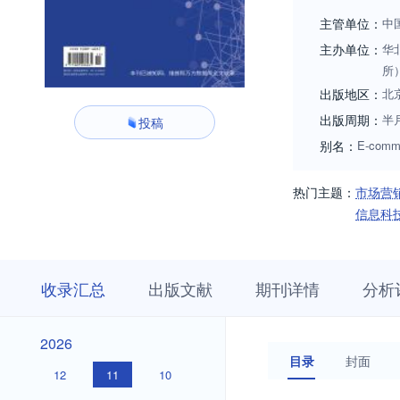
主管单位：
中
主办单位：
华
所
出版地区：
北
出版周期：
半
投稿
别名：
E-comme
热门主题：
市场营
信息科
收
栏
期
收录汇总
出版文献
期刊详情
分析
录
目
刊
汇
浏
详
总
览
情
2026
2026
目录
封面
12
11
10