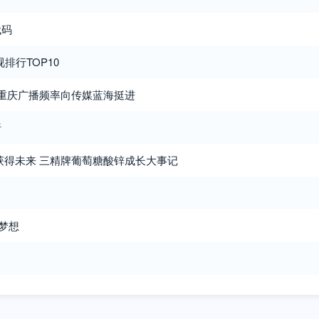
代码
排行TOP10
 重庆广播频率向传媒蓝海挺进
析
获得未来 三精牌葡萄糖酸锌成长大事记
的梦想