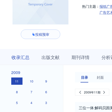
热门主题：
报纸广
广告艺
投稿预审
收
栏
期
收录汇总
出版文献
期刊详情
分析
录
目
刊
汇
浏
详
总
览
情
2009
2009
目录
封面
11
10
9
8
7
6
2009年11期
5
4
3
三位一体:解码贝因