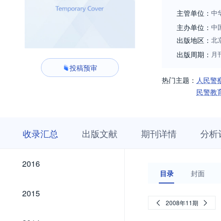
主管单位：
中
主办单位：
中
出版地区：
北
出版周期：
月
投稿预审
热门主题：
人民警
民警教
收
栏
期
收录汇总
出版文献
期刊详情
分析
录
目
刊
汇
浏
详
总
览
情
2026
2025
2024
2023
2022
2021
2020
2019
2018
2017
2026
2025
2024
2023
2022
2021
2020
2019
2018
2017
2016
2016
目录
封面
2015
2015
2008年11期
2014