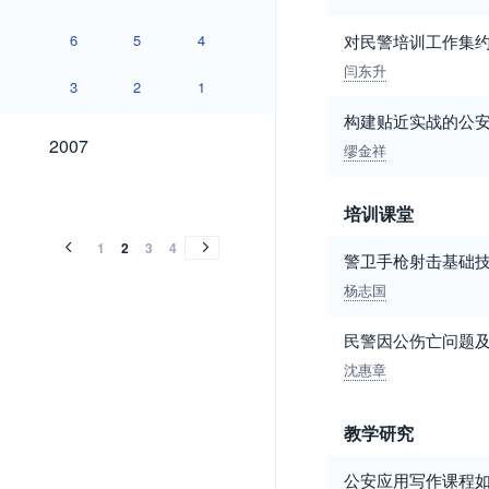
6
5
4
对民警培训工作集
闫东升
3
2
1
构建贴近实战的公
2007
2007
缪金祥
2006
2005
2004
2003
2002
2001
2000
1999
1998
1997
1996
1995
1994
2006
2005
2004
2003
2002
2001
2000
1999
1998
1997
1996
1995
1994
培训课堂
1
2
3
4
警卫手枪射击基础
杨志国
民警因公伤亡问题
沈惠章
教学研究
公安应用写作课程