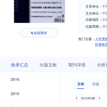
主管单位：
中
主办单位：
中
出版地区：
北
出版周期：
月
投稿预审
热门主题：
人民警
民警教
收
栏
期
收录汇总
出版文献
期刊详情
分析
录
目
刊
汇
浏
详
总
览
情
2026
2025
2024
2023
2022
2021
2020
2019
2018
2017
2026
2025
2024
2023
2022
2021
2020
2019
2018
2017
2016
2016
目录
封面
2015
2015
2012年5期
2014