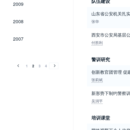
队伍建设
2009
2009
山东省公安机关扎
2008
2008
张华
西安市公安局基层
2007
2007
付胜利
2006
2005
2004
2003
2002
2001
2000
1999
1998
1997
1996
1995
1994
2006
2005
2004
2003
2002
2001
2000
1999
1998
1997
1996
1995
1994
警训研究
1
2
3
4
创新教官团管理 促
张莉斌
新形势下制约警察
吴润平
培训课堂