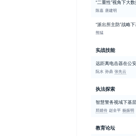
“二重性”视角下大
陈嘉
唐建明
“派出所主防”战略
熊猛
实战技能
远距离电击器在公
阮水
孙鼎
张先云
执法探索
智慧警务视域下基
郑婧伶
赵全平
杨振明
教育论坛