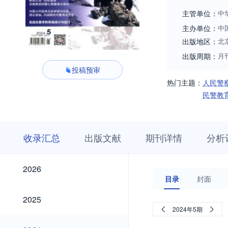
主管单位：
中
主办单位：
中
出版地区：
北
出版周期：
月
投稿预审
热门主题：
人民警
民警教
收
栏
期
收录汇总
出版文献
期刊详情
分析
录
目
刊
汇
浏
详
总
览
情
2026
2026
目录
封面
2025
2025
2024年5期
2024