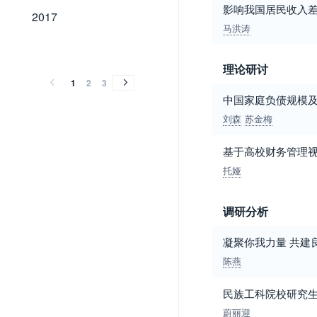
影响我国居民收入
2017
2017
马洪涛
2016
2015
2014
2013
2012
2011
2010
2009
2008
2007
2006
2005
2004
2003
2002
2001
2000
1999
1998
1997
2016
2015
2014
2013
2012
2011
2010
2009
2008
2007
2006
2005
2004
2003
2002
2001
2000
1999
1998
1997
理论研讨
1
2
3
中国家庭负债规模
刘森
苏金梅
基于高校财务管理
托娅
调研分析
凝聚你我力量 共建良
陈燕
民族工科院校研究
蔚丽迎