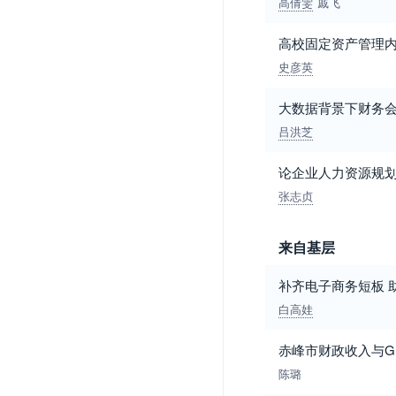
高倩雯
戚飞
高校固定资产管理
史彦英
大数据背景下财务
吕洪芝
论企业人力资源规
张志贞
来自基层
补齐电子商务短板 
白高娃
赤峰市财政收入与G
陈璐