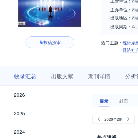
主管单位：
内
主办单位：
内
出版地区：
内
出版周期：
双
投稿预审
热门主题：
统计系
经济社
收
栏
期
收录汇总
出版文献
期刊详情
分析
录
目
刊
汇
浏
详
总
览
情
2026
2026
目录
封面
2025
2025
2020年2期
2024
2024
热点透视