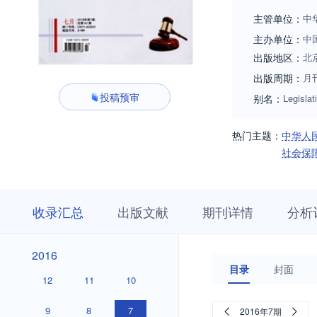
主管单位：
中
主办单位：
中
出版地区：
北
出版周期：
月
投稿预审
别名：
Legislat
热门主题：
中华人
社会保
收
栏
期
收录汇总
出版文献
期刊详情
分析
录
目
刊
汇
浏
详
总
览
情
2026
2025
2024
2023
2022
2021
2020
2019
2018
2017
2026
2025
2024
2023
2022
2021
2020
2019
2018
2017
2016
2016
目录
封面
12
11
10
9
8
7
2016年7期