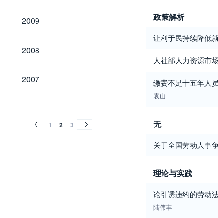
2009
政策解析
2009
让利于民持续降低
2008
2008
人社部人力资源市
2007
2007
缴费不足十五年人
袁山
2006
2000
2006
2000
无
1
2
3
关于全国劳动人事
理论与实践
论引诱违约的劳动
陆伟丰