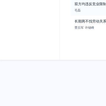
双方均违反竞业限
毛磊
长期两不找劳动关
曹后军
许锡峰