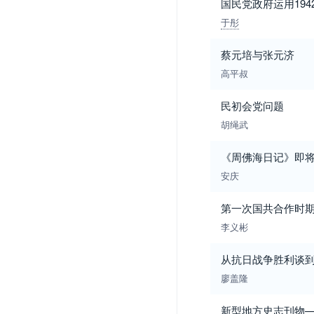
国民党政府运用19
于彤
蔡元培与张元济
高平叔
民初会党问题
胡绳武
《周佛海日记》即
安庆
第一次国共合作时
李义彬
从抗日战争胜利谈
廖盖隆
新型地方史志刊物