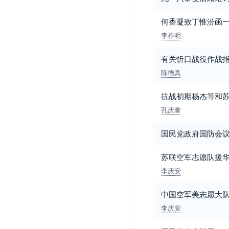
何香凝致丁惟汾函
李祚明
有关忻口战役作战
陈德真
抗战初期杨杰等和
孔庆泰
国民党政府国防会
苏联空军志愿队援
李庆安
中国空军美志愿大
李庆安