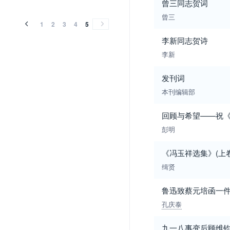
曾三同志贺词
曾三
1
2
3
4
5
李新同志贺诗
李新
发刊词
本刊编辑部
回顾与希望——祝
彭明
《冯玉祥选集》(上
缉贤
鲁迅致蔡元培函一
孔庆泰
九一八事变后顾维钧