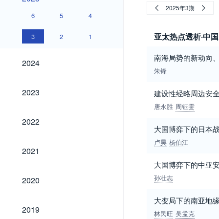
2025年3期
6
5
4
亚太热点透析·中
3
2
1
南海局势的新动向
2024
2024
朱锋
2023
2023
建设性经略周边安
唐永胜
周钰雯
2022
2022
大国博弈下的日本
卢昊
杨伯江
2021
2021
大国博弈下的中亚安
2020
孙壮志
2020
大变局下的南亚地
2019
2019
林民旺
吴孟克