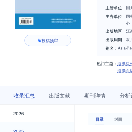
主管单位：
国
主办单位：
国
心
出版地区：
江
出版周期：
双
投稿预审
别名：
Asia-Pac
热门主题：
海洋法
海洋命
收
栏
期
收录汇总
出版文献
期刊详情
分析
录
目
刊
汇
浏
详
总
览
情
2026
2026
目录
封面
2025
2025