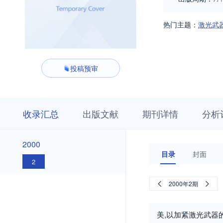
热门主题：
激光武
投稿预审
收
栏
期
收录汇总
出版文献
期刊详情
分析
录
目
刊
汇
浏
详
总
览
情
2000
2000
目录
封面
2
2000年2期
美,以加紧激光武器