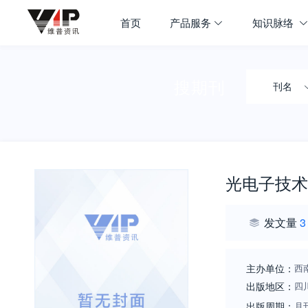
首页
产品服务
知识脉络
搜期刊
刊名
光电子技术
发文量
3
主办单位：
西
出版地区：
四
出版周期：
月