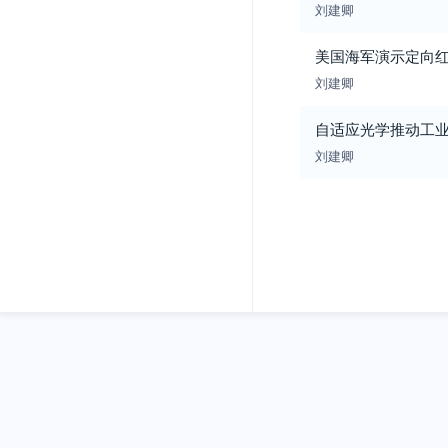
刘建卿
美国海军演示定向
刘建卿
自适应光学推动工
刘建卿