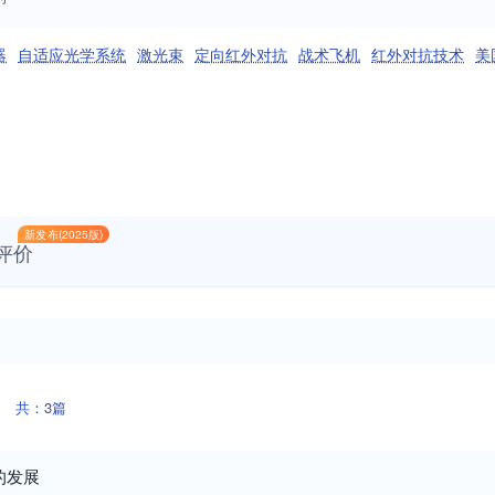
器
自适应光学系统
激光束
定向红外对抗
战术飞机
红外对抗技术
美
新发布(2025版)
评价
共：3篇
的发展