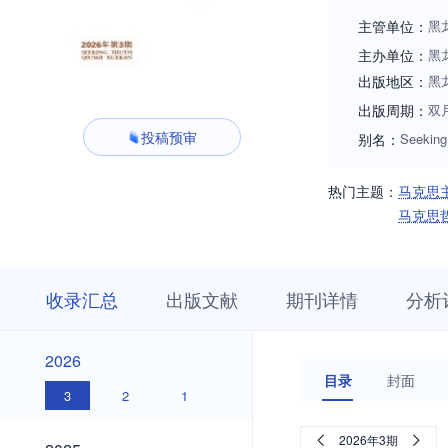
主管单位：
黑
主办单位：
黑
出版地区：
黑
出版周期：
双
投稿预审
别名：
Seeking
热门主题：
马克思
马克思
收
栏
期
收录汇总
出版文献
期刊详情
分析
录
目
刊
汇
浏
详
总
览
情
2026
2026
目录
封面
3
2
1
2025
2026年3期