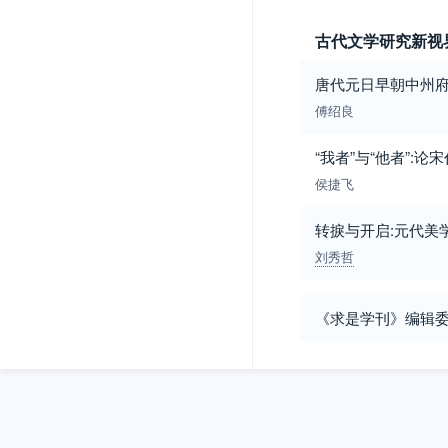
古代文学研究新视
唐代元日早朝中州
傅绍良
“我者”与“他者”:
侯捷飞
转捩与开启:元代美
刘秀哲
《求是学刊》编辑