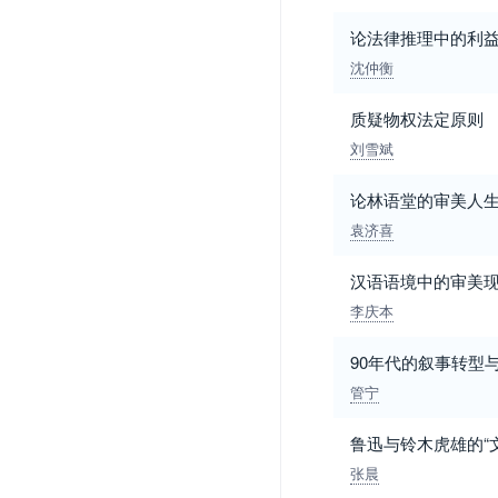
论法律推理中的利
沈仲衡
质疑物权法定原则
刘雪斌
论林语堂的审美人
袁济喜
汉语语境中的审美
李庆本
90年代的叙事转型
管宁
鲁迅与铃木虎雄的“
张晨