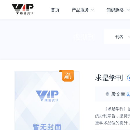
首页
产品服务
知识脉络
搜期刊
刊名
求是学刊
发文量
6
《求是学刊》
的办刊宗旨，坚持
重学术品位的提升