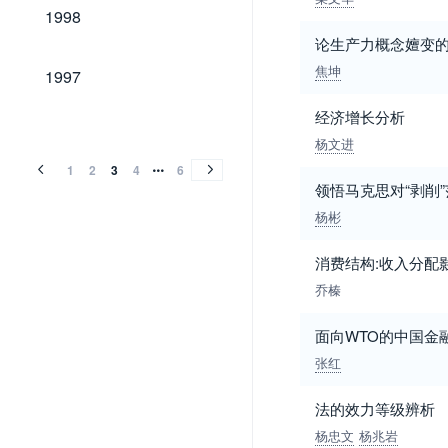
1998
1998
论生产力概念嬗变
1997
焦坤
1997
经济增长分析
1996
1995
1994
1993
1992
1991
1990
1989
1988
1987
1986
1985
1984
1983
1982
1981
1980
1979
1978
1977
1976
1975
1974
1996
1995
1994
1993
1992
1991
1990
1989
1988
1987
1986
1985
1984
1983
1982
1981
1980
1979
1978
1977
1976
1975
1974
杨文进
1
2
3
4
6
领悟马克思对“剥削
杨彬
消费结构:收入分配
乔榛
面向WTO的中国金
张红
法的效力等级辨析
杨忠文
杨兆岩