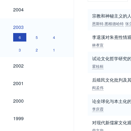
2004
2004
宗教和神秘主义的
恩斯特.图根德哈特
张
2003
2003
李退溪对朱熹性情
6
5
4
林孝宣
3
2
1
试论文化哲学研究
2002
2002
霍桂桓
后殖民文化批判及
2001
2001
阎孟伟
2000
2000
论全球化与本土化
李庆霞
1999
1999
对现代新儒家文化
柴文华