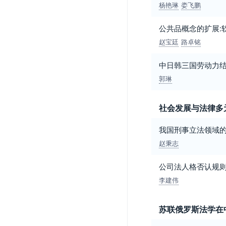
杨艳琳
娄飞鹏
公共品概念的扩展:
赵宝廷
路卓铭
中日韩三国劳动力
郭琳
社会发展与法律多
我国刑事立法领域
赵秉志
公司法人格否认规则
李建伟
苏联俄罗斯法学在