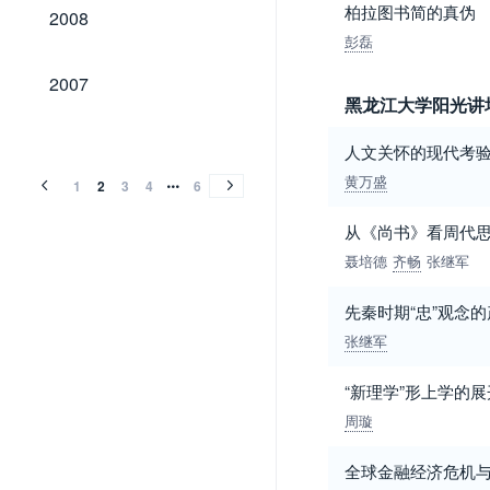
2008
柏拉图书简的真伪
2008
彭磊
2007
2007
黑龙江大学阳光讲
2006
2005
2004
2003
2002
2001
2000
1999
1998
1997
1996
1995
1994
1993
1992
1991
1990
1989
1988
1987
1986
1985
1984
1983
1982
1981
1980
1979
1978
1977
1976
1975
1974
2006
2005
2004
2003
2002
2001
2000
1999
1998
1997
1996
1995
1994
1993
1992
1991
1990
1989
1988
1987
1986
1985
1984
1983
1982
1981
1980
1979
1978
1977
1976
1975
1974
人文关怀的现代考
黄万盛
1
2
3
4
6
从《尚书》看周代
聂培德
齐畅
张继军
先秦时期“忠”观念
张继军
“新理学”形上学的
周璇
全球金融经济危机