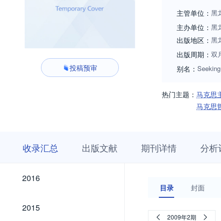
主管单位：
黑
主办单位：
黑
出版地区：
黑
出版周期：
双
投稿预审
别名：
Seeking
热门主题：
马克思
马克思
收
栏
期
收录汇总
出版文献
期刊详情
分析
录
目
刊
汇
浏
详
总
览
情
2026
2025
2024
2023
2022
2021
2020
2019
2018
2017
2026
2025
2024
2023
2022
2021
2020
2019
2018
2017
2016
2016
目录
封面
2015
2015
2009年2期