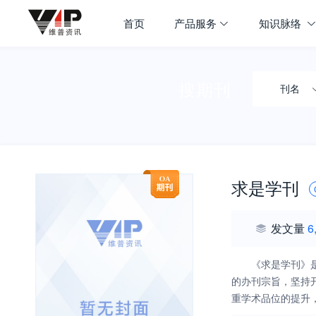
首页
产品服务
知识脉络
搜期刊
刊名
求是学刊
发文量
6
《求是学刊》
的办刊宗旨，坚持
重学术品位的提升