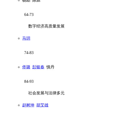
杨励
陈彪
64-73
数字经济高质量发展
马玥
74-83
佟璐
彭银春
慎丹
84-93
社会发展与法律多元
赵树坤
胡艾雄