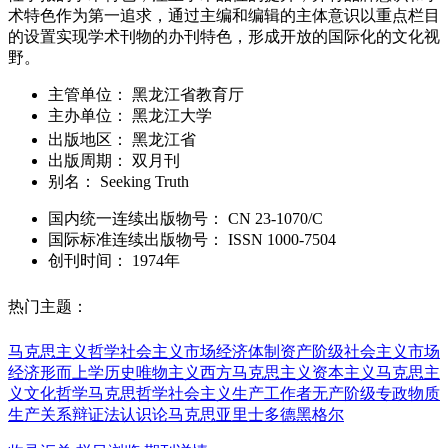
术特色作为第一追求，通过主编和编辑的主体意识以重点栏目
的设置实现学术刊物的办刊特色，形成开放的国际化的文化视
野。
主管单位：
黑龙江省教育厅
主办单位：
黑龙江大学
出版地区：
黑龙江省
出版周期：
双月刊
别名：
Seeking Truth
国内统一连续出版物号：
CN
23-1070/C
国际标准连续出版物号
：
ISSN
1000-7504
创刊时间：
1974年
热门主题：
马克思主义哲学
社会主义市场经济体制
资产阶级
社会主义市场
经济
形而上学
历史唯物主义
西方马克思主义
资本主义
马克思主
义
文化哲学
马克思哲学
社会主义
生产工作者
无产阶级专政
物质
生产关系
辩证法
认识论
马克思
亚里士多德
黑格尔