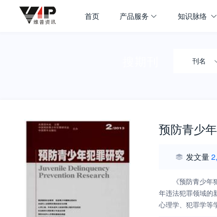
首页
产品服务
知识脉络
搜期刊
刊名
预防青少年
发文量
2
《预防青少年
年违法犯罪领域的
心理学、犯罪学等
域外英等精品栏目