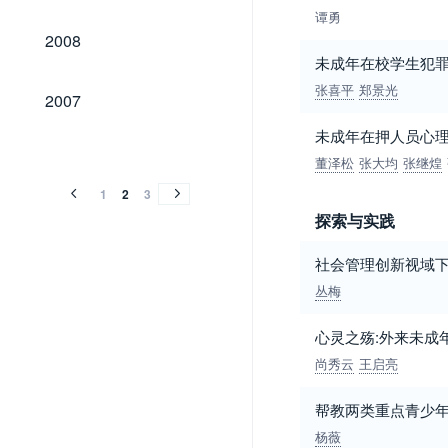
谭勇
2008
2008
未成年在校学生犯
张喜平
郑景光
2007
2007
未成年在押人员心
2006
2005
2004
2003
2002
2001
2000
2006
2005
2004
2003
2002
2001
2000
董泽松
张大均
张继煌
1
2
3
探索与实践
社会管理创新视域
丛梅
心灵之殇:外来未成
尚秀云
王启亮
帮教两类重点青少年
杨薇