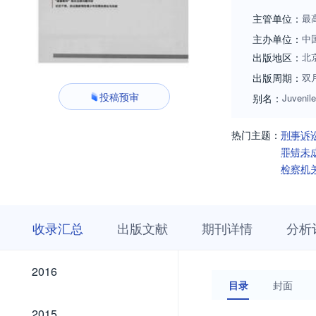
主管单位：
最
主办单位：
中
出版地区：
北
出版周期：
双
投稿预审
别名：
Juvenil
热门主题：
刑事诉
罪错未
检察机
收
栏
期
收录汇总
出版文献
期刊详情
分析
录
目
刊
汇
浏
详
总
览
情
2026
2025
2024
2023
2022
2021
2020
2019
2018
2017
2026
2025
2024
2023
2022
2021
2020
2019
2018
2017
2016
2016
目录
封面
2015
2015