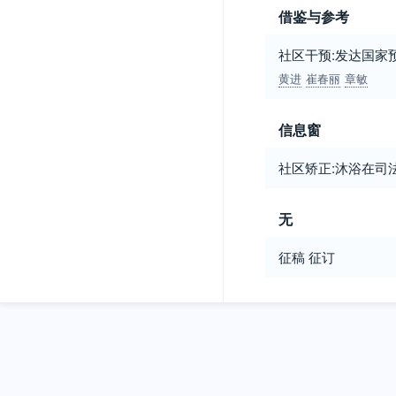
借鉴与参考
社区干预:发达国家
黄进
崔春丽
章敏
信息窗
社区矫正:沐浴在司
无
征稿 征订