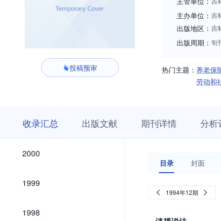
主管单位：
吉
主办单位：
吉
出版地区：
吉
出版周期：
旬
投稿预审
热门主题：
养老保
劳动和
收
栏
期
收录汇总
出版文献
期刊详情
分析
录
目
刊
汇
浏
详
总
览
情
2020
2019
2018
2017
2016
2015
2014
2013
2012
2011
2010
2009
2008
2007
2006
2005
2004
2003
2002
2001
2020
2019
2018
2017
2016
2015
2014
2013
2012
2011
2010
2009
2008
2007
2006
2005
2004
2003
2002
2001
2000
2000
目录
封面
1999
1999
1994年12期
1998
1998