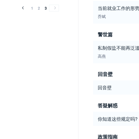
当前就业工作的形
1
2
3
乔斌
警世篇
私制假盐不能再泛
高燕
回音壁
回音壁
答疑解惑
你知道这些规定吗?
政策指南