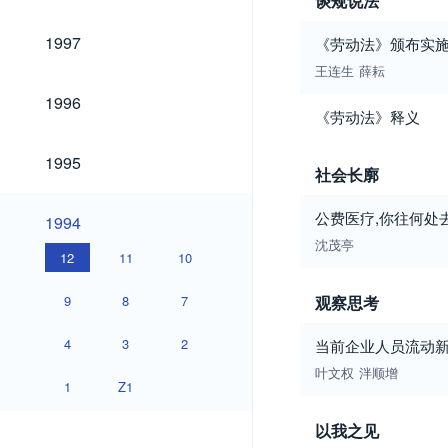
谈规说法
1997
1997
《劳动法》颁布实
王连生
薛耘
1996
1996
《劳动法》释义
1995
1995
社会长廓
1994
公费医疗,你往何处去
1994
沈茂亭
12
11
10
9
8
7
观察思考
4
3
2
当前企业人员流动
叶文权
泮顺增
1
Z1
以我之见