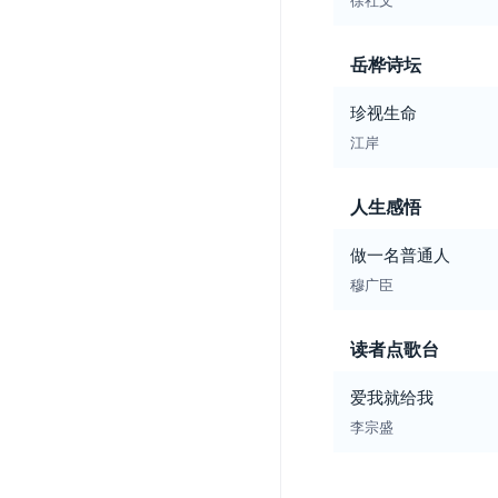
岳桦诗坛
珍视生命
江岸
人生感悟
做一名普通人
穆广臣
读者点歌台
爱我就给我
李宗盛