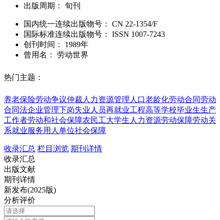
出版周期：
旬刊
国内统一连续出版物号：
CN
22-1354/F
国际标准连续出版物号
：
ISSN
1007-7243
创刊时间：
1989年
曾用名：
劳动世界
热门主题：
养老保险
劳动争议仲裁
人力资源管理
人口老龄化
劳动合同
劳动
合同法
企业管理
下岗失业人员
再就业工程
高等学校毕业生
生产
工作者
劳动和社会保障
农民工
大学生
人力资源
劳动保障
劳动关
系
就业服务
用人单位
社会保障
收录汇总
栏目浏览
期刊详情
收录汇总
出版文献
期刊详情
新发布(2025版)
分析评价