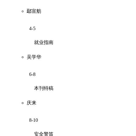
鄢宣舫
4-5
就业指南
吴学华
6-8
本刊特稿
庆来
8-10
安全警笛