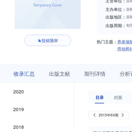
主管单位：
吉
主办单位：
吉
出版地区：
吉
出版周期：
旬
投稿预审
热门主题：
养老保
劳动和
收
栏
期
收录汇总
出版文献
期刊详情
分析
录
目
刊
汇
浏
详
总
览
情
2020
2020
目录
封面
2019
2019
2015年6X期
2018
2018