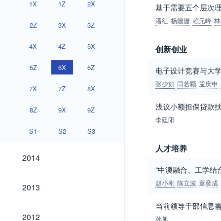
1X
1Z
2X
基于需要五个层次
潘红
杨姗姗
赖元峰
林
2Z
3X
3Z
4X
4Z
5X
创新创业
5Z
6X
6Z
电子设计竞赛与大
张少如
闫若颖
孟庆申
7X
7Z
8X
浅议小额担保贷款
8Z
9X
9Z
李廷阳
S1
S2
S3
人才培养
2014
2014
“中澳融合、工学结
2013
赵小刚
陈立波
童彦成
2013
当前领导干部信息
2012
2012
孙旭