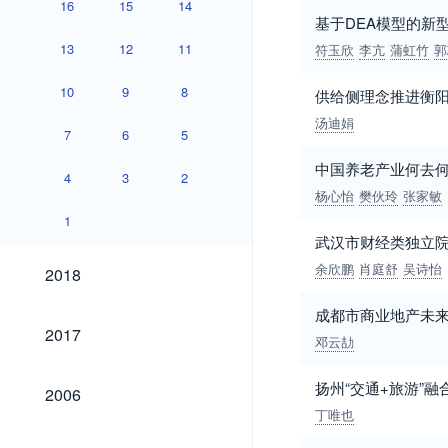
16
15
14
基于DEA模型的新
13
12
11
符玉欣
李亢
蒲虹竹
郭
10
9
8
供给侧理念推进衡
汤迪娟
7
6
5
中国养老产业何去
4
3
2
杨心怡
樊伙玲
张家敏
1
武汉市财经类独立
2018
余欣鹏
肖庭舒
吴诗怡
2018
成都市商业地产未
2017
2017
邓云劼
2006
扬州“交通+旅游”
2006
丁唯也
2005