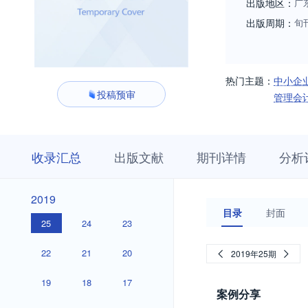
出版地区：
广
出版周期：
旬
热门主题：
中小企
投稿预审
管理会
收
栏
期
收录汇总
出版文献
期刊详情
分析
录
目
刊
汇
浏
详
总
览
情
2019
2019
目录
封面
25
24
23
22
21
20
2019年25期
19
18
17
案例分享