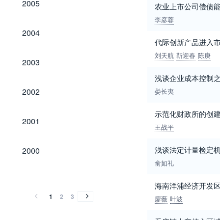
2005
农业上市公司偿债能
李彦蓉
2004
2004
代际创新产品进入
刘天航
靳迎春
陈庚
2003
2003
浅谈企业成本控制之
2002
2002
娄长夷
示范化财政所的创
2001
2001
王战平
2000
浅谈法定计量检定
2000
俞如礼
1999
1998
1997
1996
1995
1994
1993
1992
1991
1990
1989
1999
1998
1997
1996
1995
1994
1993
1992
1991
1990
1989
海南洋浦经济开发
1
2
3
廖薇
叶波