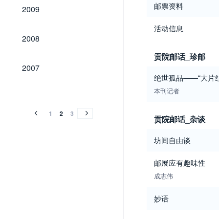
2009
邮票资料
2009
活动信息
2008
2008
贡院邮话_珍邮
2007
2007
绝世孤品——“大片
2006
2005
2004
2003
2002
2001
2000
本刊记者
2006
2005
2004
2003
2002
2001
2000
1
2
3
贡院邮话_杂谈
坊间自由谈
邮展应有趣味性
成志伟
妙语