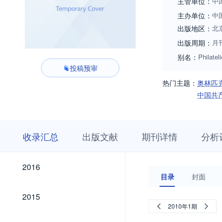
主管单位：
中
主办单位：
中
出版地区：
北
出版周期：
月
别名：
Philate
投稿预审
热门主题：
奥林匹
中国共
收
栏
期
收录汇总
出版文献
期刊详情
分析
录
目
刊
汇
浏
详
总
览
情
2026
2025
2024
2023
2022
2021
2020
2019
2018
2017
2026
2025
2024
2023
2022
2021
2020
2019
2018
2017
2016
2016
目录
封面
2015
2015
2010年1期
2014