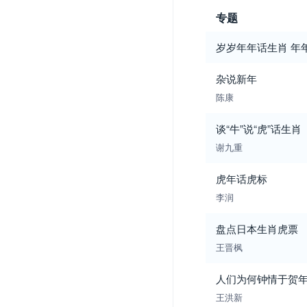
专题
岁岁年年话生肖 年
杂说新年
陈康
谈“牛”说“虎”话生肖
谢九重
虎年话虎标
李润
盘点日本生肖虎票
王晋枫
人们为何钟情于贺
王洪新