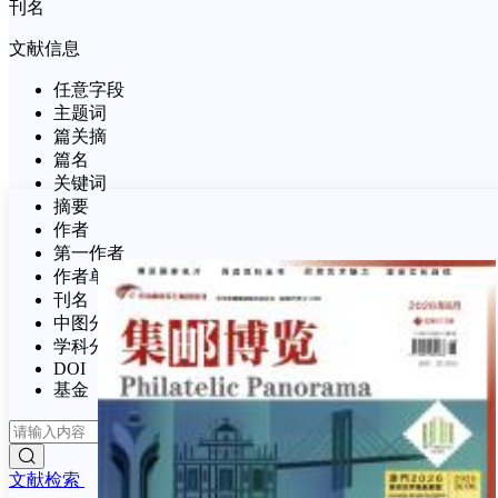
刊名
文献信息
任意字段
主题词
篇关摘
篇名
关键词
摘要
作者
第一作者
作者单位
刊名
中图分类号
学科分类号
DOI
基金
文献检索