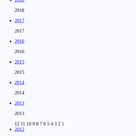
2018
2017
2017
2016
2016
2015
2015
2014
2014
2013
2013
12
11
10
9
8
7
6
5
4
3
2
1
2012