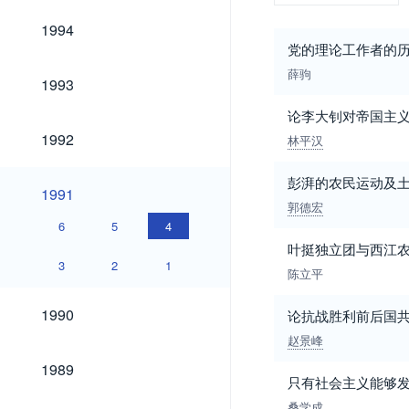
1994
1994
党的理论工作者的
薛驹
1993
1993
论李大钊对帝国主
1992
1992
林平汉
彭湃的农民运动及
1991
1991
郭德宏
6
5
4
叶挺独立团与西江
3
2
1
陈立平
1990
1990
论抗战胜利前后国
赵景峰
1989
1989
只有社会主义能够
桑学成