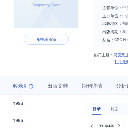
主管单位：
中
主办单位：
中
出版地区：
福
出版周期：
双
投稿预审
别名：
CPC His
热门主题：
马克思
中共党
收
栏
期
收录汇总
出版文献
期刊详情
分析
录
目
刊
汇
浏
详
总
览
情
2026
2025
2024
2023
2022
2021
2020
2019
2018
2017
2016
2015
2014
2013
2012
2011
2010
2009
2008
2007
2006
2005
2004
2003
2002
2001
2000
1999
1998
1997
2026
2025
2024
2023
2022
2021
2020
2019
2018
2017
2016
2015
2014
2013
2012
2011
2010
2009
2008
2007
2006
2005
2004
2003
2002
2001
2000
1999
1998
1997
1996
1996
目录
封面
1995
1995
1991年4期