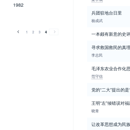
1982
1982
兵团驻地台日里
杨成武
1
2
3
4
一本颇有新意的史
寻求救国救民的真
李志民
毛泽东农业合作化思
范守信
党的“二大”提出的是
王明“左”倾错误对
晓青
让改革思想成为民