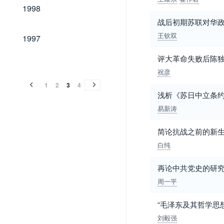
1998
1998
战后初期苏联对华
1997
王钦双
1997
评大革命失败后陈
1996
1995
1994
1993
1992
1991
1990
1989
1982
1996
1995
1994
1993
1992
1991
1990
1989
1982
祝彦
1
2
3
4
浅析《苏日中立条
易新涛
简论抗战之前的新
白纯
再论中共党史的研
周一平
“毛泽东及其哲学思
刘毅强