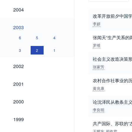
2004
2004
改革开放前夕中国
李妍
2003
2003
张闻天“生产关系的
6
5
4
罗维
3
2
1
社会主义改造决策
2002
2002
张家芳
农村合作社事业的
2001
2001
黄兆康
2000
2000
论沈泽民从教条主
李良明
1999
1999
共产国际、苏联的“
王耀东
翟作君