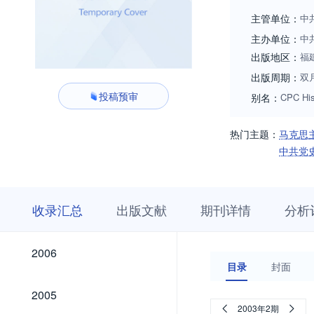
主管单位：
中
主办单位：
中
出版地区：
福
出版周期：
双
投稿预审
别名：
CPC His
热门主题：
马克思
中共党
收
栏
期
收录汇总
出版文献
期刊详情
分析
录
目
刊
汇
浏
详
总
览
情
2026
2025
2024
2023
2022
2021
2020
2019
2018
2017
2016
2015
2014
2013
2012
2011
2010
2009
2008
2007
2026
2025
2024
2023
2022
2021
2020
2019
2018
2017
2016
2015
2014
2013
2012
2011
2010
2009
2008
2007
2006
2006
目录
封面
2005
2005
2003年2期