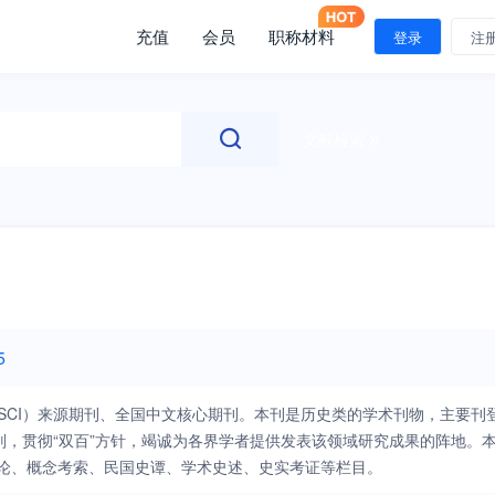
充值
会员
职称材料
登录
注
文献检索
5
SCI）来源期刊、全国中文核心期刊。本刊是历史类的学术刊物，主要刊
，贯彻“双百”方针，竭诚为各界学者提供发表该领域研究成果的阵地。
论、概念考索、民国史谭、学术史述、史实考证等栏目。