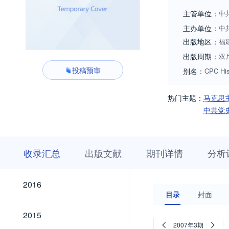
主管单位：
中
主办单位：
中
出版地区：
福
出版周期：
双
投稿预审
别名：
CPC His
热门主题：
马克思
中共党
收
栏
期
收录汇总
出版文献
期刊详情
分析
录
目
刊
汇
浏
详
总
览
情
2026
2025
2024
2023
2022
2021
2020
2019
2018
2017
2026
2025
2024
2023
2022
2021
2020
2019
2018
2017
2016
2016
目录
封面
2015
2015
2007年3期