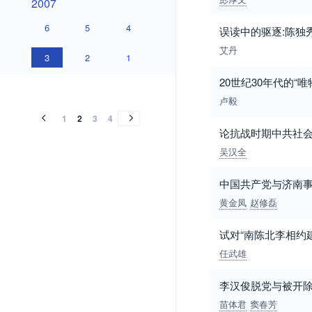
2007
6
5
4
误读中的驱逐:陈独
艾丹
3
2
1
2006
2005
2004
2003
2002
2001
2000
1999
1998
1997
1996
1995
1994
1993
1992
1991
1990
1989
1982
20世纪30年代的“
2006
2005
2004
2003
2002
2001
2000
1999
1998
1997
1996
1995
1994
1993
1992
1991
1990
1989
1982
卢毅
1
2
3
4
论抗战时期中共社
吴汉全
中国共产党与济南
黄金凤
赵修磊
试对“南陈北李相约
任武雄
李汉俊脱党与被开
苗体君
窦春芳