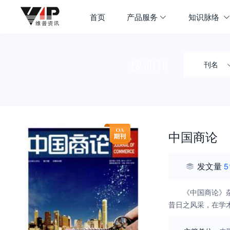
首页
产品服务
知识脉络
搜期刊
刊名
中国商论
发文量
5
《中国商论》
昔日之风采，在学