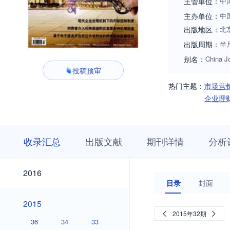
主管单位：
中
主办单位：
中
出版地区：
北
出版周期：
半
别名：
China J
投稿预审
热门主题：
市场营
企业理
收
栏
期
收录汇总
出版文献
期刊详情
分析
录
目
刊
汇
浏
详
总
览
情
2026
2025
2024
2023
2022
2021
2020
2019
2018
2017
2026
2025
2024
2023
2022
2021
2020
2019
2018
2017
2016
2016
目录
封面
2015
2015
2015年32期
36
34
33