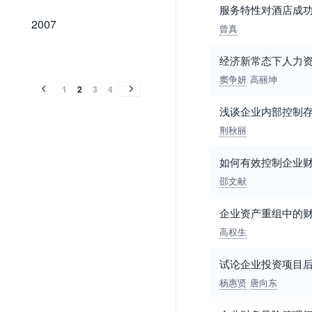
服务特性对酒店成
2007
2007
曾真
2006
2005
2004
2003
2002
2001
2000
1999
1998
1997
1996
1995
1994
1993
1992
2006
2005
2004
2003
2002
2001
2000
1999
1998
1997
1996
1995
1994
1993
1992
经济新常态下人力
窦争妍
高丽坤
1
2
3
4
浅谈企业内部控制
荆秋丽
如何有效控制企业
邵文献
企业资产重组中的
高权生
试论企业投资项目
杨惠贤
唐向东