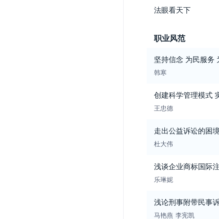
法眼看天下
职业风范
坚持信念 为民服务
韩寒
创建科学管理模式 
王忠德
走出公益诉讼的困
杜大伟
浅谈企业商标国际
乐琳妮
浅论刑事附带民事
马艳燕
李宪凯