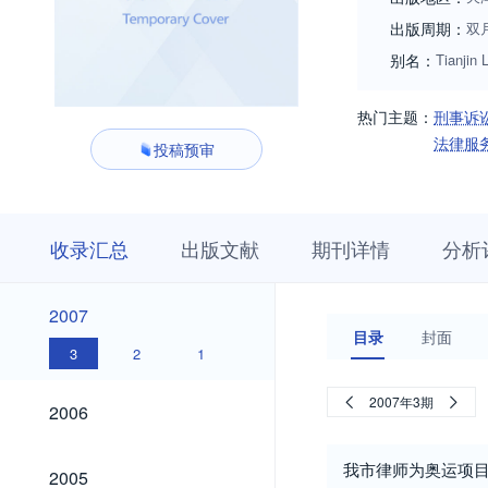
出版周期：
双
别名：
Tianjin 
热门主题：
刑事诉
法律服
投稿预审
收
栏
期
收录汇总
出版文献
期刊详情
分析
录
目
刊
汇
浏
详
总
览
情
2007
2007
目录
封面
3
2
1
2006
2007年3期
2006
2005
我市律师为奥运项
2005