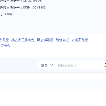
连续出版物号：
CN
32-1011/K
连续出版物号
：
ISSN
1003-8485
：
1986年
志系统
地方志工作条例
历史编纂学
续修志书
方志工作者
委员会