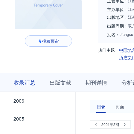
主管单位：
江
主办单位：
江
出版地区：
江
出版周期：
双
别名：
Jiangsu
投稿预审
热门主题：
中国地
历史文
收
栏
期
收录汇总
出版文献
期刊详情
分析
录
目
刊
汇
浏
详
总
览
情
2026
2025
2024
2023
2022
2021
2020
2019
2018
2017
2016
2015
2014
2013
2012
2011
2010
2009
2008
2007
2026
2025
2024
2023
2022
2021
2020
2019
2018
2017
2016
2015
2014
2013
2012
2011
2010
2009
2008
2007
2006
2006
目录
封面
2005
2005
2001年2期
2004