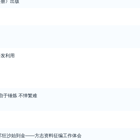
手册》出版
开发利用
勤于锤炼 不惮繁难
尽狂沙始到金——方志资料征编工作体会