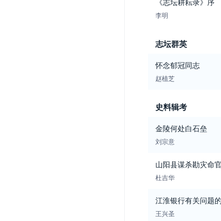
《志坛耕耘录》序
李明
志坛群英
怀念郁冠同志
赵植芝
史料辑考
金陵何处白石垒
刘宗意
山阳县谋杀勘灾命
杜吉华
江淮银行有关问题
王兴圣