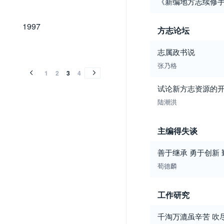
《新编地方志续修
1997
1997
方志论坛
1996
1995
1994
1996
1995
1994
志属政书说
张乃格
1
2
3
4
试论新方志资源的
陆潮洪
主编得失谈
善于继承 勇于创新 
荀德麟
工作研究
千淘万漉虽辛苦 吹