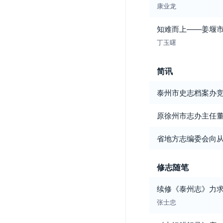
康业龙
知难而上——姜堰
丁玉曙
简讯
泰州市史志档案办
原徐州市志办主任
省地方志编委会向从
修志随笔
续修《泰州志》力
张士忠