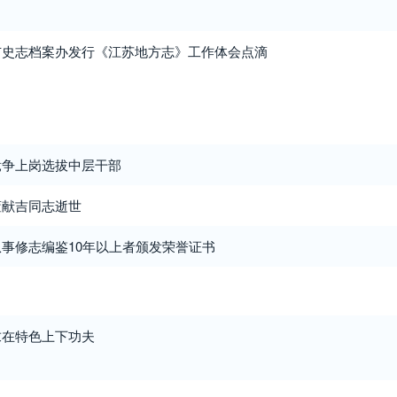
市史志档案办发行《江苏地方志》工作体会点滴
竞争上岗选拔中层干部
董献吉同志逝世
事修志编鉴10年以上者颁发荣誉证书
求在特色上下功夫