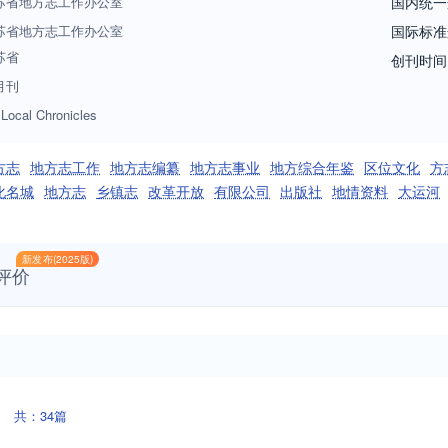
苏省地方志工作办公室
国内统一
苏省地方志工作办公室
国际标准
苏省
创刊时间
月刊
 Local Chronicles
方志
地方志工作
地方志编纂
地方志事业
地方综合年鉴
区位文化
方
化名城
地方志
乡镇志
改革开放
有限公司
出版社
地情资料
大运河
新发布(2025版)
评价
共：34篇