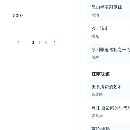
昆山半茧园觅踪
2007
2007
李灿
2006
2005
2004
2003
2002
2001
2000
1999
1998
1997
1996
1995
1994
沙上渔市
2006
2005
2004
2003
2002
2001
2000
1999
1998
1997
1996
1995
1994
缪克
1
2
3
4
苏州非遗巡礼之一:“
朱琳
江南味道
美食消费的艺术——
高建国
寻味 唇齿间的时代
凌龙华
蒸饺·锅贴