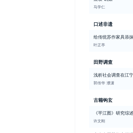
马学仁
口述非遗
给传统苏作家具添抹
叶正亭
田野调查
浅析社会调查在江
郭传华
濮潇
古籍钩玄
《平江图》研究综
许文刚