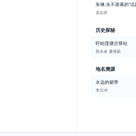
朱琳:永不谢幕的“话
吴志菲
历史探秘
盱眙莲塘古驿站
郭永余
夏维新
地名溯源
永远的裙带
李元冲