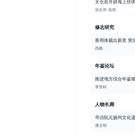
太仓在开辟海上丝
张志华
高琪
修志研究
善用体裁出新意 突出
西樵
年鉴论坛
推进地方综合年鉴
李登科
人物长廊
寻访阮元扬州文化
潘宝明