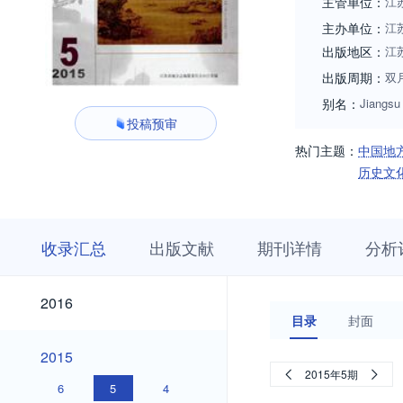
主管单位：
江
主办单位：
江
出版地区：
江
出版周期：
双
别名：
Jiangsu
投稿预审
热门主题：
中国地
历史文
收
栏
期
收录汇总
出版文献
期刊详情
分析
录
目
刊
汇
浏
详
总
览
情
2026
2025
2024
2023
2022
2021
2020
2019
2018
2017
2026
2025
2024
2023
2022
2021
2020
2019
2018
2017
2016
2016
目录
封面
2015
2015
2015年5期
6
5
4