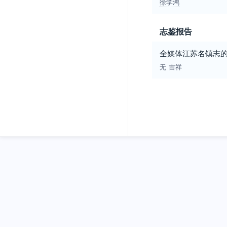
徐学鸿
志鉴报告
全媒体江苏名镇志
无
吉祥