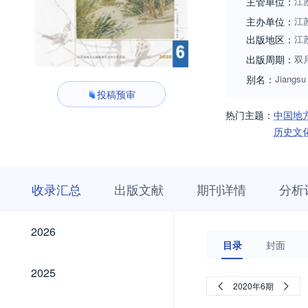
主管单位：
江
主办单位：
江
出版地区：
江
出版周期：
双
别名：
Jiangsu
投稿预审
热门主题：
中国地
历史文
收
栏
期
收录汇总
出版文献
期刊详情
分析
录
目
刊
汇
浏
详
总
览
情
2026
2026
目录
封面
2025
2025
2020年6期
2024