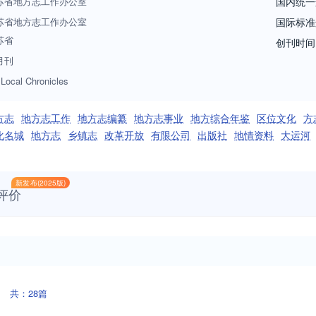
苏省地方志工作办公室
国内统一
苏省地方志工作办公室
国际标准
苏省
创刊时间
月刊
 Local Chronicles
方志
地方志工作
地方志编纂
地方志事业
地方综合年鉴
区位文化
方
化名城
地方志
乡镇志
改革开放
有限公司
出版社
地情资料
大运河
新发布(2025版)
评价
共：28篇