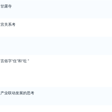
州甘露寺
天宫关系考
俗字“住”和“坵 ”
旅产业联动发展的思考