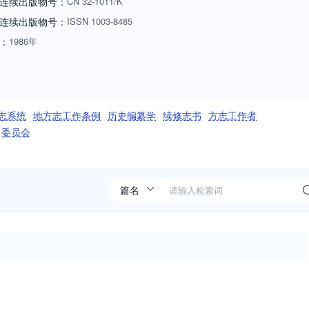
连续出版物号：
CN
32-1011/K
连续出版物号
：
ISSN
1003-8485
：
1986年
志系统
地方志工作条例
历史编纂学
续修志书
方志工作者
委员会