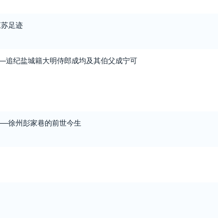
江苏足迹
——追纪盐城籍大明侍郎成均及其伯父成宁可
——徐州彭家巷的前世今生