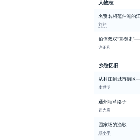
人物志
名贤名相范仲淹的
刘芹
伯侄双双“真御史”
许正和
乡愁忆旧
从村庄到城市街区
李世明
通州稻草络子
瞿光唐
园家场的渔歌
顾小平