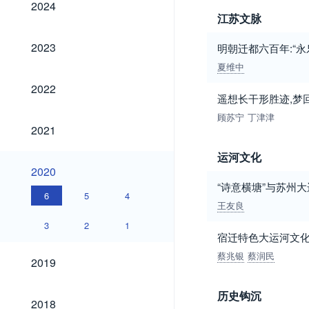
2024
江苏文脉
2023
2023
明朝迁都六百年:“
夏维中
2022
2022
遥想长干形胜迹,梦
顾苏宁
丁津津
2021
2021
运河文化
2020
2020
“诗意横塘”与苏州
6
5
4
王友良
3
2
1
宿迁特色大运河文
2019
蔡兆银
蔡润民
2019
历史钩沉
2018
2018