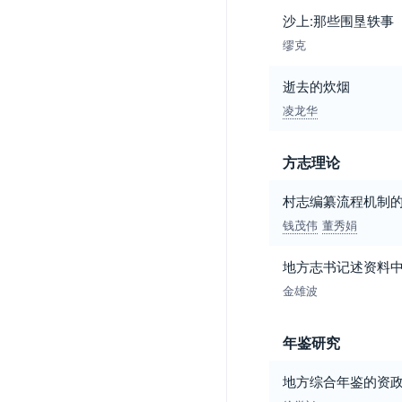
沙上:那些围垦轶事
缪克
逝去的炊烟
凌龙华
方志理论
村志编纂流程机制
钱茂伟
董秀娟
地方志书记述资料
金雄波
年鉴研究
地方综合年鉴的资