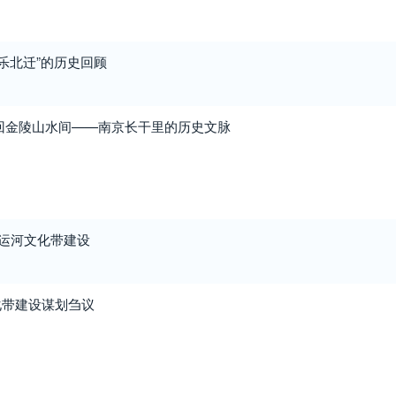
永乐北迁”的历史回顾
回金陵山水间——南京长干里的历史文脉
大运河文化带建设
化带建设谋划刍议