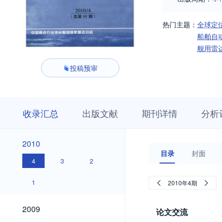
热门主题：
全球定
船舶自
舰用雷
投稿预审
收
栏
期
收录汇总
出版文献
期刊详情
分析
录
目
刊
汇
浏
详
总
览
情
2010
2010
目录
封面
4
3
2
1
2010年4期
2009
2009
论文交流