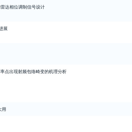
的雷达相位调制信号设计
进展
功率点出现射频包络畸变的机理分析
大用