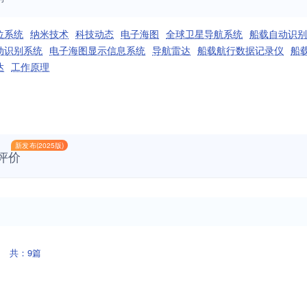
位系统
纳米技术
科技动态
电子海图
全球卫星导航系统
船载自动识别
动识别系统
电子海图显示信息系统
导航雷达
船载航行数据记录仪
船
达
工作原理
新发布(2025版)
评价
共：9篇