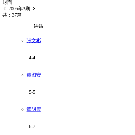
封面
2005年3期
共：37篇
讲话
张文彬
4-4
赫图安
5-5
童明康
6-7