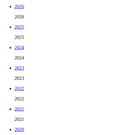
2026
2026
2025
2025
2024
2024
2023
2023
2022
2022
2021
2021
2020