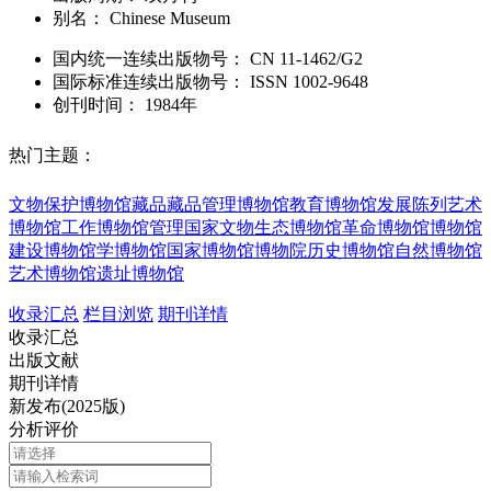
别名：
Chinese Museum
国内统一连续出版物号：
CN
11-1462/G2
国际标准连续出版物号
：
ISSN
1002-9648
创刊时间：
1984年
热门主题：
文物保护
博物馆藏品
藏品管理
博物馆教育
博物馆发展
陈列艺术
博物馆工作
博物馆管理
国家文物
生态博物馆
革命博物馆
博物馆
建设
博物馆学
博物馆
国家博物馆
博物院
历史博物馆
自然博物馆
艺术博物馆
遗址博物馆
收录汇总
栏目浏览
期刊详情
收录汇总
出版文献
期刊详情
新发布(2025版)
分析评价