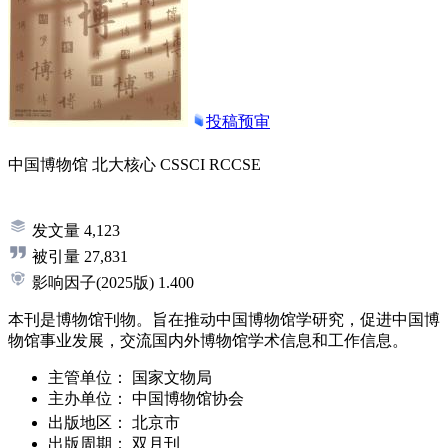
投稿预审
中国博物馆
北大核心
CSSCI
RCCSE
发文量
4,123
被引量
27,831
影响因子
(2025版)
1.400
本刊是博物馆刊物。旨在推动中国博物馆学研究，促进中国博
物馆事业发展，交流国内外博物馆学术信息和工作信息。
主管单位：
国家文物局
主办单位：
中国博物馆协会
出版地区：
北京市
出版周期：
双月刊