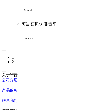
48-51
阿兰·茹贝尔
张晋平
52-53
1
2
关于维普
公司介绍
产品服务
联系我们