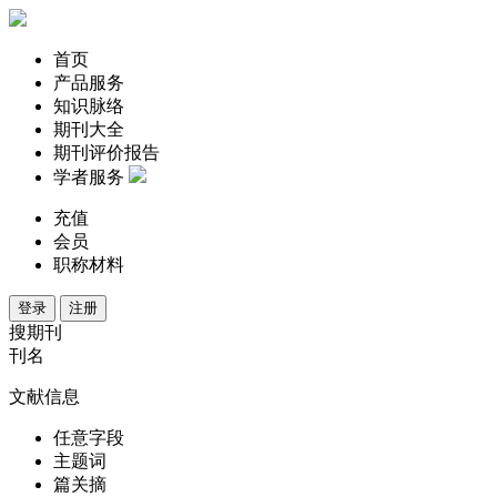
首页
产品服务
知识脉络
期刊大全
期刊评价报告
学者服务
充值
会员
职称材料
登录
注册
搜期刊
刊名
文献信息
任意字段
主题词
篇关摘