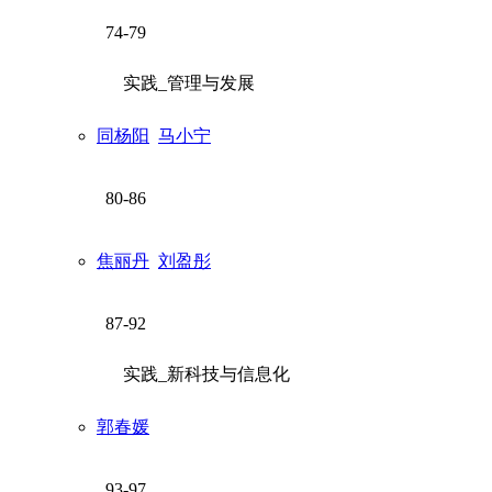
74-79
实践_管理与发展
同杨阳
马小宁
80-86
焦丽丹
刘盈彤
87-92
实践_新科技与信息化
郭春媛
93-97