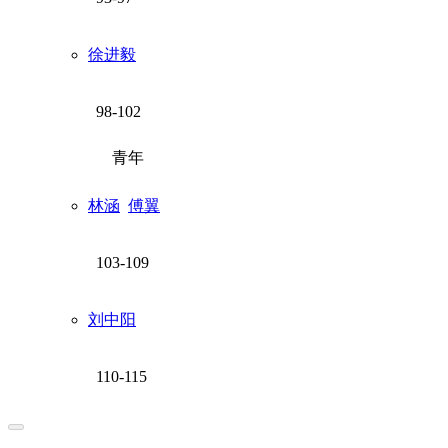
徐进毅
98-102
青年
林涵
傅翼
103-109
刘中阳
110-115