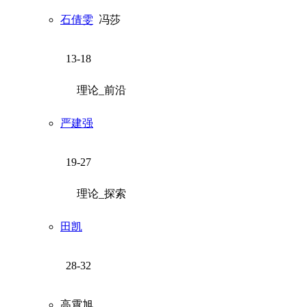
石倩雯
冯莎
13-18
理论_前沿
严建强
19-27
理论_探索
田凯
28-32
高霄旭