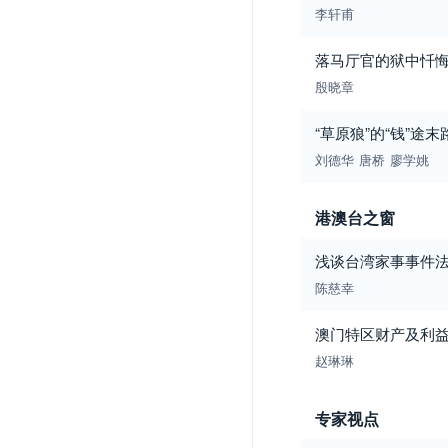
李轩甫
落马厅官的狱中忏
殷晓章
“草原狼”的“钱”途末
刘德华
唐桥
廖学姚
港澳台之窗
浅谈台湾家事事件法
陈慈幸
澳门特区财产及利
赵琳琳
专家视点