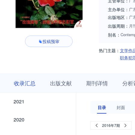
主管单位：
广
主办单位：
广
出版地区：
广
出版周期：
月
别名：
Contemp
投稿预审
热门主题：
文学作
职务犯
收
栏
期
收录汇总
出版文献
期刊详情
分析
录
目
刊
汇
浏
详
总
览
情
2021
2021
目录
封面
2020
2020
2016年7期
2019