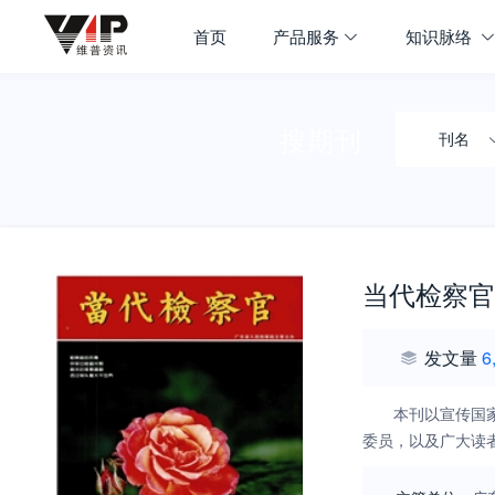
首页
产品服务
知识脉络
搜期刊
刊名
当代检察官
发文量
6
本刊以宣传国
委员，以及广大读