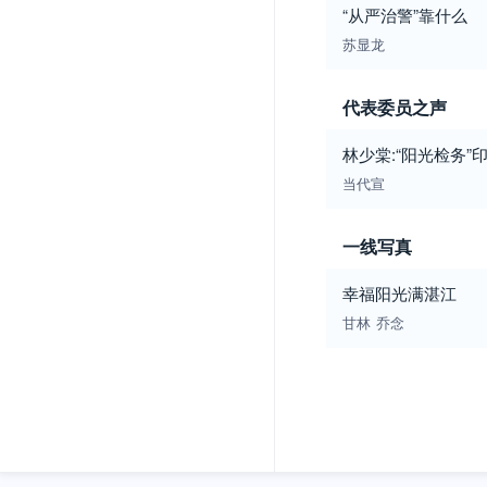
“从严治警”靠什么
苏显龙
代表委员之声
林少棠:“阳光检务”
当代宣
一线写真
幸福阳光满湛江
甘林
乔念