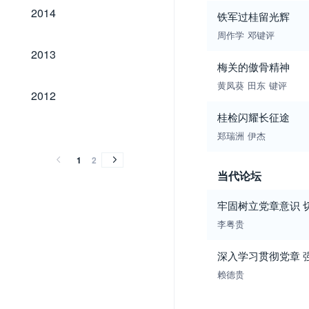
2014
2014
铁军过桂留光辉
周作学
邓键评
2013
2013
梅关的傲骨精神
黄凤葵
田东
键评
2012
2012
桂检闪耀长征途
2011
2000
2011
2000
郑瑞洲
伊杰
1
2
当代论坛
牢固树立党章意识 
李粤贵
深入学习贯彻党章 
赖德贵