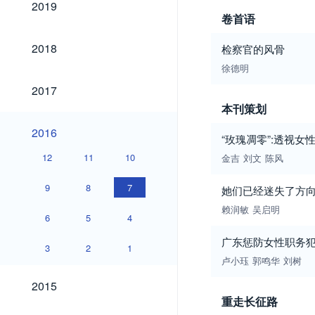
2019
卷首语
2018
2018
检察官的风骨
徐德明
2017
2017
本刊策划
2016
2016
“玫瑰凋零”:透视女
12
11
10
金吉
刘文
陈风
9
8
7
她们已经迷失了方
赖润敏
吴启明
6
5
4
广东惩防女性职务犯
3
2
1
卢小珏
郭鸣华
刘树
2015
2015
重走长征路