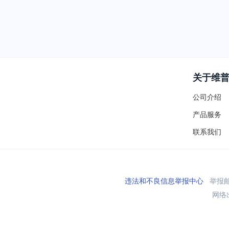
关于维
公司介绍
产品服务
联系我们
违法和不良信息举报中心
举报邮箱
网络