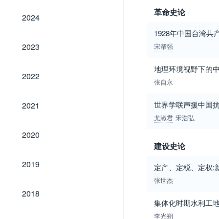
革命史论
2024
2024
1928年中国台湾
2023
2023
宋帮强
地理环境视野下的
2022
2022
张自永
2021
世界学联声援中国
2021
尤淑君
宋浩弘
2020
2020
建设史论
2019
2019
定产、定税、定权:
张世杰
2018
2018
集体化时期水利工
李光朔
2017