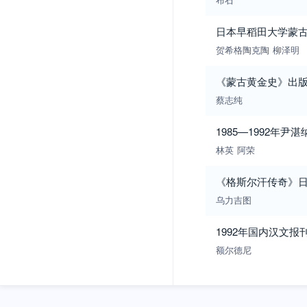
日本早稻田大学蒙
贺希格陶克陶
柳泽明
《蒙古黄金史》出
蔡志纯
1985—1992年
林英
阿荣
《格斯尔汗传奇》
乌力吉图
1992年国内汉文
额尔德尼