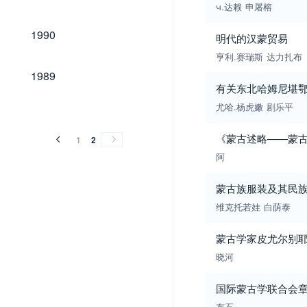
ч.达赖
申屠榕
1990
1990
明代的汉蒙贸易
亨利.赛瑞斯
达力扎布
1989
1989
有关东北哈姆尼堪鄂
尤哈.杨虎嫩
剧乐平
《蒙古述略——蒙
1
2
阿
蒙古族服装及其民
维克托若娃
白荫泰
蒙古学家皮尤尔别
晓河
国际蒙古学联合会
布石