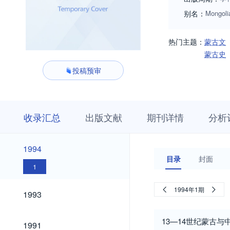
别名：
Mongoli
热门主题：
蒙古文
蒙古史
投稿预审
收
栏
期
收录汇总
出版文献
期刊详情
分析
录
目
刊
汇
浏
详
总
览
情
2004
2003
2002
2001
2000
1999
1998
1997
1996
1995
2004
2003
2002
2001
2000
1999
1998
1997
1996
1995
1994
1994
目录
封面
1
1993
1994年1期
1993
1991
13—14世纪蒙古与
1991