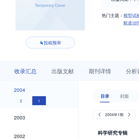
热门主题：
模型试
航道治
投稿预审
收
栏
期
收录汇总
出版文献
期刊详情
分析
录
目
刊
汇
浏
详
总
览
情
2004
2004
目录
封面
2
1
2003
2004年1期
2003
科学研究专辑
2002
2002