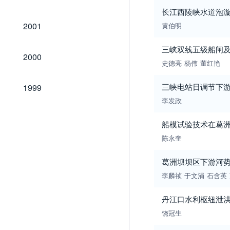
长江西陵峡水道泡
2001
2001
黄伯明
三峡双线五级船闸
2000
2000
史德亮
杨伟
董红艳
1999
三峡电站日调节下
1999
李发政
船模试验技术在葛
陈永奎
葛洲坝坝区下游河
李麟祯
于文涓
石含英
丹江口水利枢纽泄
饶冠生