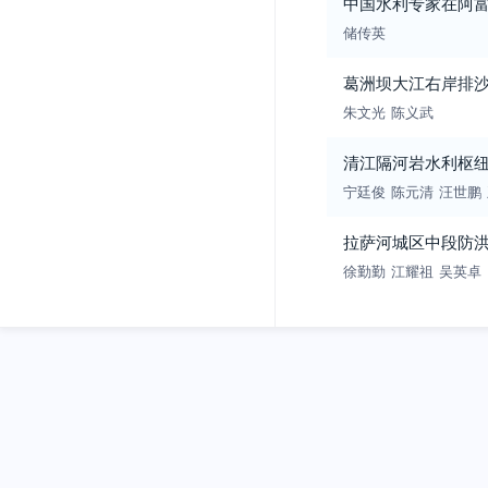
中国水利专家在阿
储传英
葛洲坝大江右岸排
朱文光
陈义武
清江隔河岩水利枢
宁廷俊
陈元清
汪世鹏
拉萨河城区中段防
徐勤勤
江耀祖
吴英卓