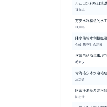
丹江口水利枢纽泄
肖兴斌
万安水利枢纽的水
张声鸣
陆水蒲圻水利枢纽
金峰
陈济生
余建民
河溪电站溢流拱坝T
毛新仪
青海格尔木水电站
汪定扬
阿富汗潘基希尔河
陈忠儒