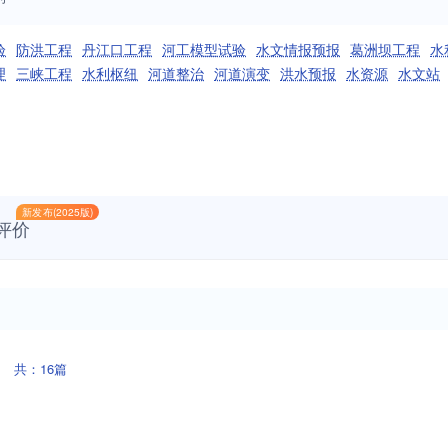
验
防洪工程
丹江口工程
河工模型试验
水文情报预报
葛洲坝工程
水
理
三峡工程
水利枢纽
河道整治
河道演变
洪水预报
水资源
水文站
新发布(2025版)
评价
共：16篇