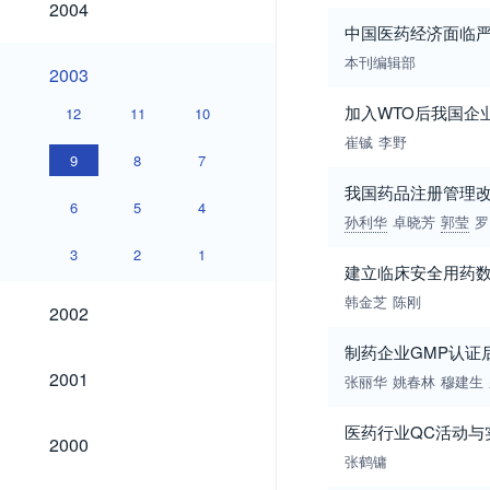
2004
中国医药经济面临
本刊编辑部
2003
2003
加入WTO后我国企
12
11
10
崔铖
李野
9
8
7
我国药品注册管理
6
5
4
孙利华
卓晓芳
郭莹
罗
3
2
1
建立临床安全用药
韩金芝
陈刚
2002
2002
制药企业GMP认证
2001
2001
张丽华
姚春林
穆建生
医药行业QC活动与
2000
2000
张鹤镛