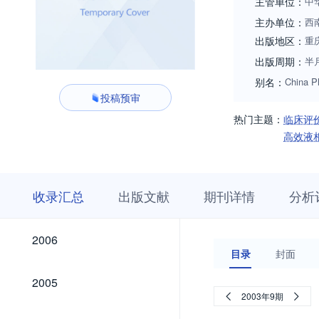
主管单位：
中
主办单位：
西
出版地区：
重
出版周期：
半
别名：
China P
投稿预审
热门主题：
临床评
高效液
收
栏
期
收录汇总
出版文献
期刊详情
分析
录
目
刊
汇
浏
详
总
览
情
2026
2025
2024
2023
2022
2021
2020
2019
2018
2017
2016
2015
2014
2013
2012
2011
2010
2009
2008
2007
2026
2025
2024
2023
2022
2021
2020
2019
2018
2017
2016
2015
2014
2013
2012
2011
2010
2009
2008
2007
2006
2006
目录
封面
2005
2005
2003年9期
2004