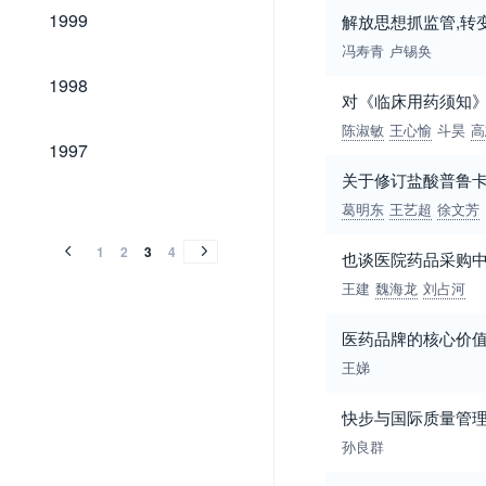
1999
1999
解放思想抓监管,转
冯寿青
卢锡奂
1998
1998
对《临床用药须知》
陈淑敏
王心愉
斗昊
高
1997
1997
关于修订盐酸普鲁
1996
1995
1996
1995
葛明东
王艺超
徐文芳
1
2
3
4
也谈医院药品采购
王建
魏海龙
刘占河
医药品牌的核心价
王娣
快步与国际质量管
孙良群