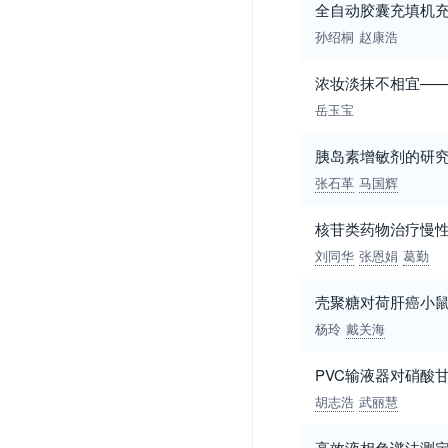
全自动胶囊充填机
孙绍桐
赵康浩
浓妆淡抹不相宜——
岳玉宝
胰岛素增敏剂的研
张石革
马国辉
核苷类药物治疗慢
刘同华
张恩娟
葛勤
壳聚糖对荷肝癌小
杨玲
戴关海
PVC输液器对硝酸
胡志浩
武丽慧
高效液相色谱法测