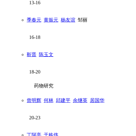
13-16
季春元
黄振元
杨友谊
邹丽
16-18
靳晋
陈玉文
18-20
药物研究
曾明辉
何林
邱建平
余继英
居国华
20-23
丁阿亮
于栋伟