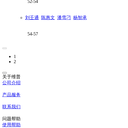
52-54
刘壬通
陈惠文
潘雪刁
杨智承
54-57
1
2
关于维普
公司介绍
产品服务
联系我们
问题帮助
使用帮助