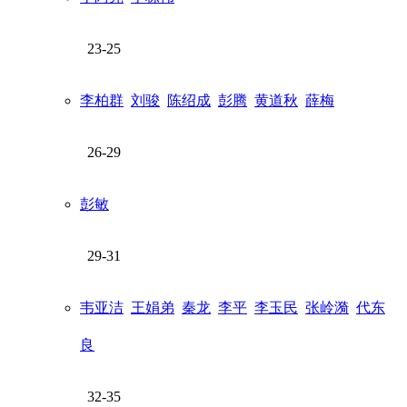
23-25
李柏群
刘骏
陈绍成
彭腾
黄道秋
薛梅
26-29
彭敏
29-31
韦亚洁
王娟弟
秦龙
李平
李玉民
张岭漪
代东
良
32-35