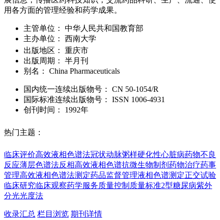
用各方面的管理经验和药学成果。
主管单位：
中华人民共和国教育部
主办单位：
西南大学
出版地区：
重庆市
出版周期：
半月刊
别名：
China Pharmaceuticals
国内统一连续出版物号：
CN
50-1054/R
国际标准连续出版物号
：
ISSN
1006-4931
创刊时间：
1992年
热门主题：
临床评价
高效液相色谱法
冠状动脉粥样硬化性心脏病
药物不良
反应
薄层色谱法
反相高效液相色谱
抗微生物制剂
药物治疗
药事
管理
高效液相色谱法测定
药品监督管理
液相色谱测定
正交试验
临床研究
临床观察
药学服务
质量控制
质量标准
2型糖尿病
紫外
分光光度法
收录汇总
栏目浏览
期刊详情