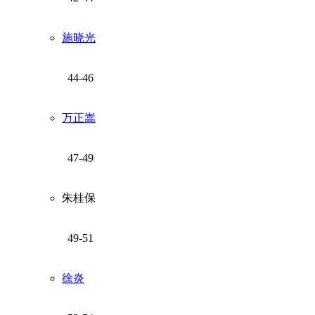
施晓光
44-46
万正嵩
47-49
朱桂保
49-51
徐炎