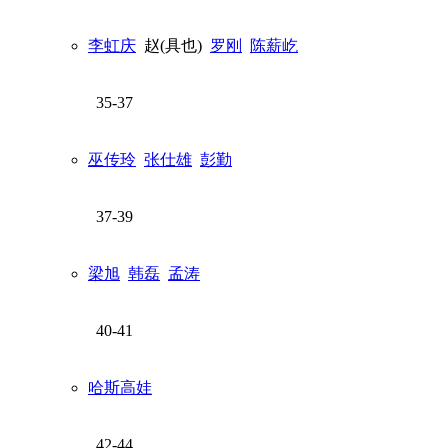
李虹庆
赵(具也)
罗刚
陈薪屹
35-37
巫传玲
张仕雄
彭勤
37-39
梁旭
韩磊
孟涛
40-41
哈斯高娃
42-44