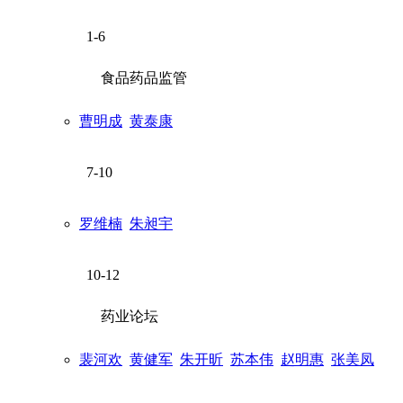
1-6
食品药品监管
曹明成
黄泰康
7-10
罗维楠
朱昶宇
10-12
药业论坛
裴河欢
黄健军
朱开昕
苏本伟
赵明惠
张美凤