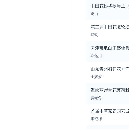
中国花协将参与主
晓白
第三届中国花境论
韩韵
天津宝坻白玉簪销
邓运川
山东青州召开花卉
王媛媛
海峡两岸兰花繁殖
贾瑞冬
首届本草家庭园艺
李艳梅