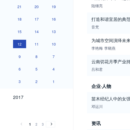
陆继亮
21
20
19
打造和谐宜居的典
18
17
16
音梵
15
14
13
为城市空间演绎未来花
12
11
10
李艳梅
李晓燕
9
8
7
云南切花月季产业
6
5
4
吕和君
3
2
1
企业·人物
2017
2017
苗木经纪人中的女
邓运川
2016
2015
2014
2013
2012
2011
2010
2009
2008
2007
2006
2005
2004
2003
2002
2001
2016
2015
2014
2013
2012
2011
2010
2009
2008
2007
2006
2005
2004
2003
2002
2001
资讯
1
2
3