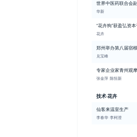
世界中医药联合会
华新
“花卉狗”获盈弘资
花卉
郑州举办第八届宿
兑宝峰
专家企业家青州观摩
张金萍
陈恒新
技术·花卉
仙客来温室生产
李春华
李柯澄