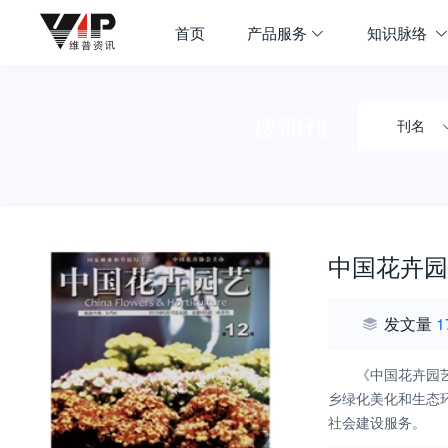
首页
产品服务
知识脉络
搜期刊
刊名
中国花卉园
发文量
1
《中国花卉园
乡绿化美化和生态
社会建设服务。