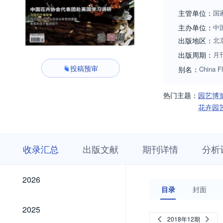
主管单位：
国
主办单位：
中
出版地区：
北
出版周期：
月
投稿预审
别名：
China Fl
热门主题：
园艺博
花卉园
收
栏
期
收录汇总
出版文献
期刊详情
分析
录
目
刊
汇
浏
详
总
览
情
2026
2026
目录
封面
2025
2025
2018年12期