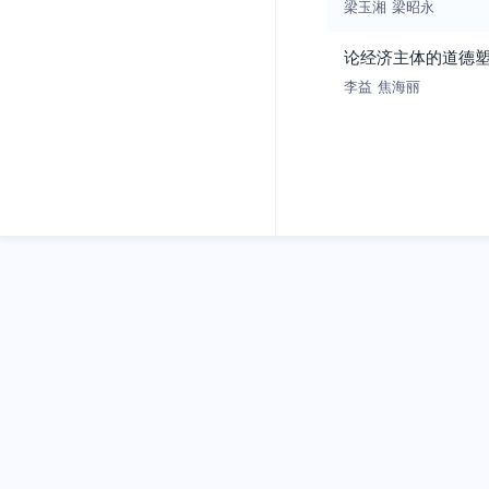
梁玉湘
梁昭永
论经济主体的道德
李益
焦海丽