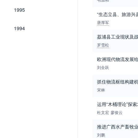
1995
1995
“生态立县、旅游兴
唐厚军
1994
1994
荔浦县工业现状及
罗雪松
欧洲现代物流发展
刘全跃
抓住物流枢纽构建机
宋林
运用“木桶理论”探
杜文宏
廖俊云
推进广西水产畜牧
刘鹏