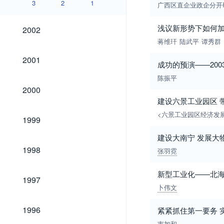
3
2
1
广西区直企业政企分开
2002
浅议新形势下如何
2002
蒋维玕
陆武平
谭秀群
2001
2001
成功的预演——20
陈振平
2000
2000
建设六景工业园区 
<六景工业园区经济发
1999
1999
建设大南宁 发展大
1998
1998
张羽霓
新型工业化——北海
1997
1997
卜伟文
1996
1996
紧紧抓住第一要务 
韦加和