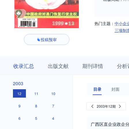
热门主题：
中小企
三项制
投稿预审
收
栏
期
收录汇总
出版文献
期刊详情
分析
录
目
刊
汇
浏
详
总
览
情
2003
2003
目录
封面
12
11
10
9
8
7
2003年12期
6
5
4
广西区直企业政企分