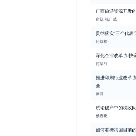
广西旅游资源开发
俞凯
张广威
贯彻落实“三个代表
何载福
深化企业改革 加快
何翠芬
推进印刷行业改革
会
黄健
试论破产中的税收
杨春晓
如何看待我国目前