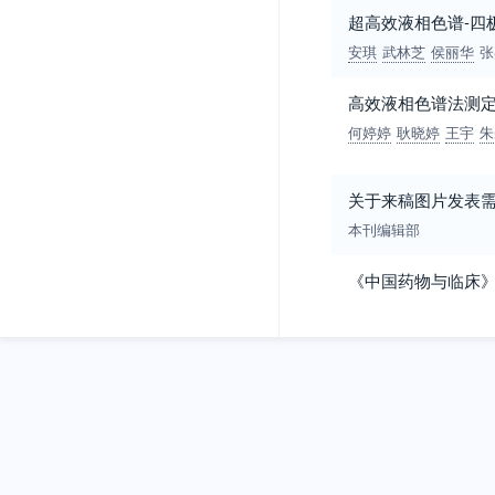
超高效液相色谱-四
安琪
武林芝
侯丽华
张
高效液相色谱法测
何婷婷
耿晓婷
王宇
朱
关于来稿图片发表
本刊编辑部
《中国药物与临床》