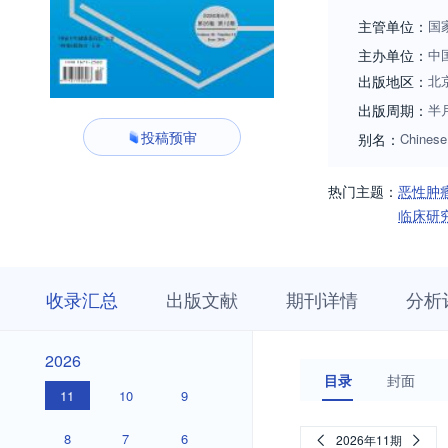
主管单位：
国
主办单位：
中
出版地区：
北
出版周期：
半
投稿预审
别名：
Chinese
热门主题：
恶性肿
临床研
收
栏
期
收录汇总
出版文献
期刊详情
分析
录
目
刊
汇
浏
详
总
览
情
2026
2026
目录
封面
11
10
9
8
7
6
2026年11期