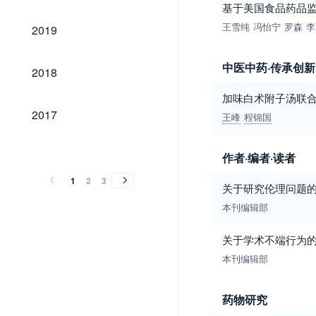
基于美国食品药品
2019
王雪纯
冯怡宁
罗森
李
2019
2018
中医中药·传承创新
2018
加味白术附子汤联
2017
2017
王峰
程锦国
2016
2015
2014
2013
2012
2011
2010
2009
2008
2007
2006
2005
2004
2003
2002
2001
2016
2015
2014
2013
2012
2011
2010
2009
2008
2007
2006
2005
2004
2003
2002
2001
作者·编者·读者
1
2
3
关于研究伦理问题
本刊编辑部
关于学术不端行为
本刊编辑部
药物研究