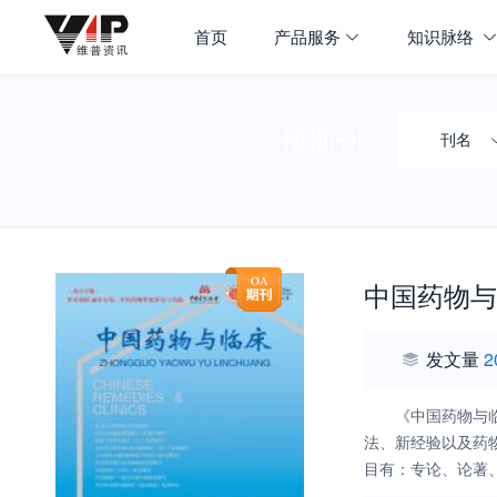
首页
产品服务
知识脉络
搜期刊
刊名
中国药物与
发文量
2
《中国药物与
法、新经验以及药
目有：专论、论著