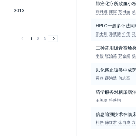
肺癌化疗所致血小
2013
2013
刘丹娜
陈露
苏田丽
吴
2012
2011
2010
2009
2008
2007
2006
2005
2004
2003
2002
2001
2012
2011
2010
2009
2008
2007
2006
2005
2004
2003
2002
2001
HPLC一测多评法
邵士川
孙慧清
许伟
马
1
2
3
三种常用碳青霉烯
李智
张治英
郭金娟
杨
以化痰止咳类中成
奚燕
薛鸿浩
何志高
药学服务对糖尿病
王美玲
符映均
信息追溯技术在临
杜静
陈红君
余自成
袁