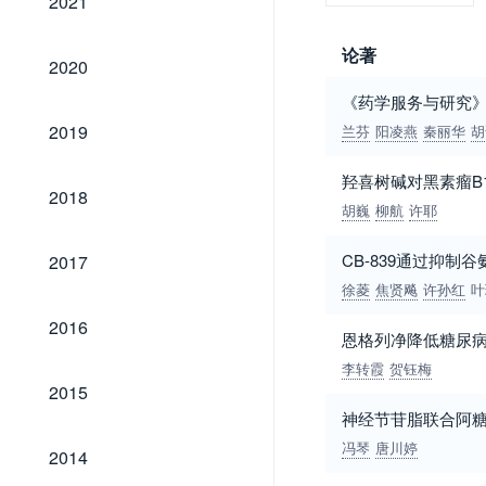
2021
论著
2020
2020
《药学服务与研究》
2019
2019
兰芬
阳凌燕
秦丽华
胡
羟喜树碱对黑素瘤B
2018
2018
胡巍
柳航
许耶
2017
CB-839通过抑
2017
徐菱
焦贤飚
许孙红
叶
2016
2016
恩格列净降低糖尿
李转霞
贺钰梅
2015
2015
神经节苷脂联合阿
2014
冯琴
唐川婷
2014