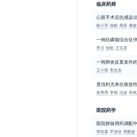
临床药师
心脏手术后抗感染
陈小芳
徐航
周庆
潘俊
一例抗磷脂综合征
李洁
徐航
王宝彦
一例肺炎反复发作
王小营
李忠东
度伐利尤单抗致急
焦秀秀
李艳
沈波
章斌
医院药学
医院静脉用药调配
邓谷霖
尹加珍
周勤波