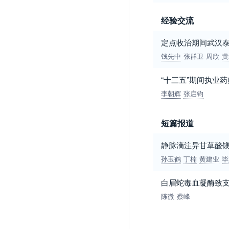
经验交流
定点收治期间武汉
钱先中
张群卫
周欣
黄
“十三五”期间执业
李朝辉
张启钧
短篇报道
静脉滴注异甘草酸
孙玉鹤
丁楠
黄建业
毕
白眉蛇毒血凝酶致
陈微
蔡峰