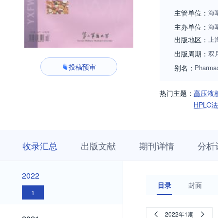
口、药学服务展示
主管单位：
海
学事业的长足发展
主办单位：
海
据库收录、140
出版地区：
上
取各种措施严防学
出版周期：
双
作者的是学术水平
投稿预审
别名：
Pharmac
热门主题：
高压液
HPLC
收
栏
期
收录汇总
出版文献
期刊详情
分析
录
目
刊
汇
浏
详
总
览
情
2022
2022
目录
封面
1
2021
2022年1期