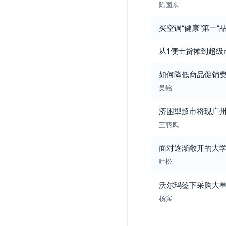
陈国东
买空调“健康”第一“
从1便士货摊到超级
如何降低商品促销
吴铭
济困型超市将现广
王丽凤
面对逐渐敞开的大学
叶松
沃尔玛签下采购大单
杨滨