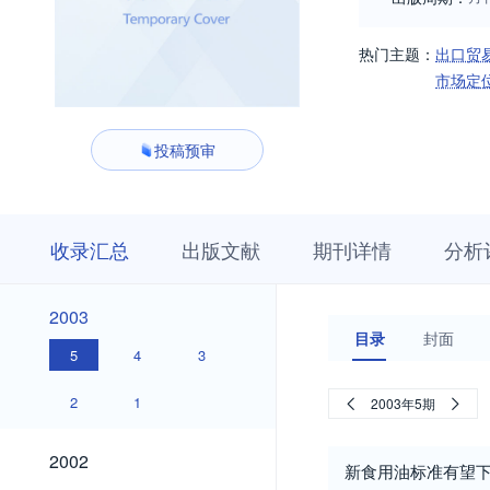
热门主题：
出口贸
市场定
投稿预审
收
栏
期
收录汇总
出版文献
期刊详情
分析
录
目
刊
汇
浏
详
总
览
情
2003
2003
目录
封面
5
4
3
2
1
2003年5期
2002
2002
新食用油标准有望