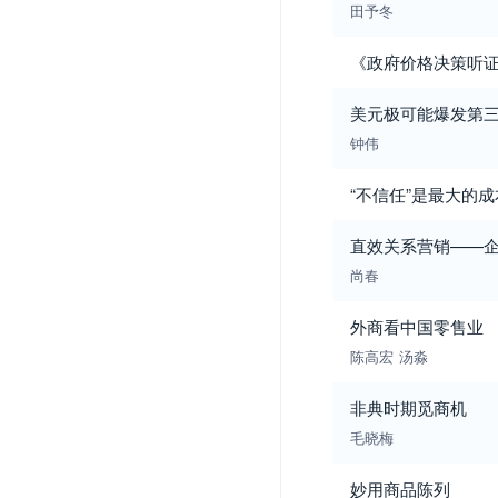
田予冬
《政府价格决策听
美元极可能爆发第
钟伟
“不信任”是最大的成
直效关系营销——
尚春
外商看中国零售业
陈高宏
汤淼
非典时期觅商机
毛晓梅
妙用商品陈列