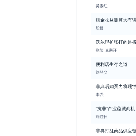
吴素红
租金收益测算大有
殷哲
沃尔玛扩张打的是
张莹
克寒译
便利店生存之道
刘登义
非典后购买力将现“
李强
“抗非”产业蕴藏商机
刘虹长
非典打乱药品供应